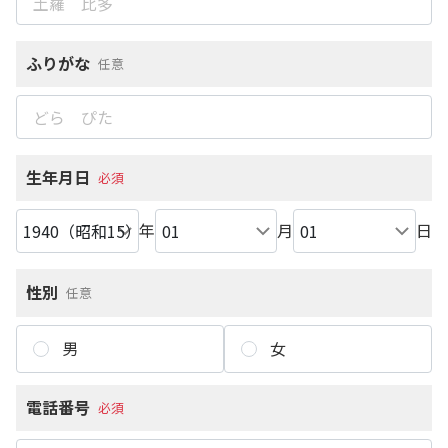
ふりがな
任意
生年月日
必須
年
月
日
性別
任意
男
女
電話番号
必須