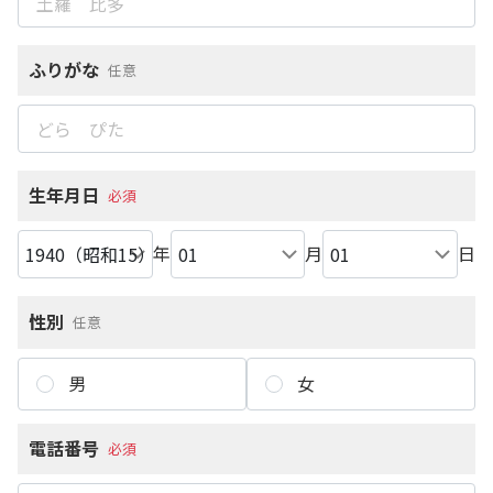
ふりがな
任意
生年月日
必須
年
月
日
性別
任意
男
女
電話番号
必須