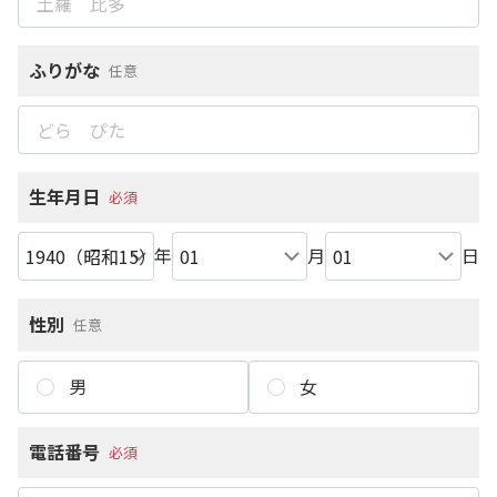
ふりがな
任意
生年月日
必須
年
月
日
性別
任意
男
女
電話番号
必須