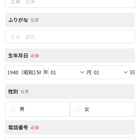
ふりがな
任意
生年月日
必須
年
月
日
性別
任意
男
女
電話番号
必須