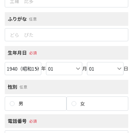
ふりがな
任意
生年月日
必須
年
月
日
性別
任意
男
女
電話番号
必須