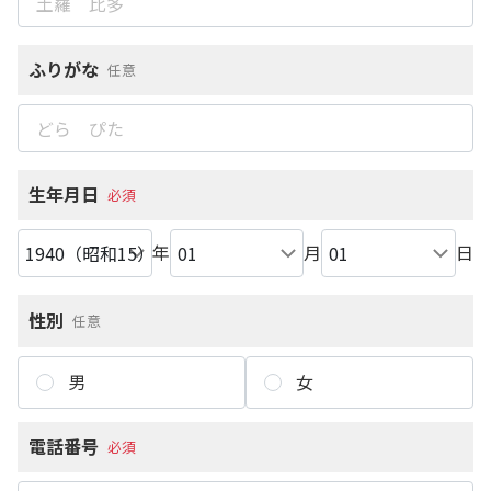
ふりがな
任意
生年月日
必須
年
月
日
性別
任意
男
女
電話番号
必須