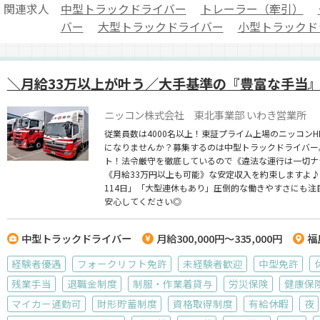
関連求人
中型トラックドライバー
トレーラー（牽引）
バー
大型トラックドライバー
小型トラックド
＼月給33万以上が叶う／大手基準の『豊富な手当
ニッコン株式会社 東北事業部 いわき営業所
従業員数は4000名以上！東証プライム上場のニッコン
になりませんか？募集するのは中型トラックドライバー
ト！法令厳守を徹底しているので《違法な運行は一切ナ
《月給33万円以上も可能》な安定収入を約束しますよ
114日」「大型連休もあり」圧倒的な働きやすさにも
安心してください◎
中型トラックドライバー
月給300,000円～335,000円
福
経験者優遇
フォークリフト免許
未経験者歓迎
中型免許
残業手当
退職金制度
制服・作業着貸与
労災保険
健康保
マイカー通勤可
財形貯蓄制度
資格取得制度
有給休暇
夜