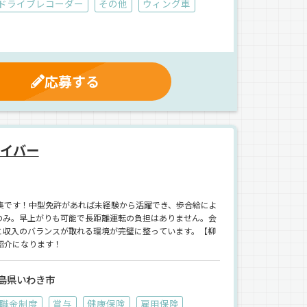
ドライブレコーダー
その他
ウィング車
応募する
ライバー
集です！中型免許があれば未経験から活躍でき、歩合給によ
送のみ。早上がりも可能で長距離運転の負担はありません。会
と収入のバランスが取れる環境が完璧に整っています。【柳
紹介になります！
島県いわき市
職金制度
賞与
健康保険
雇用保険