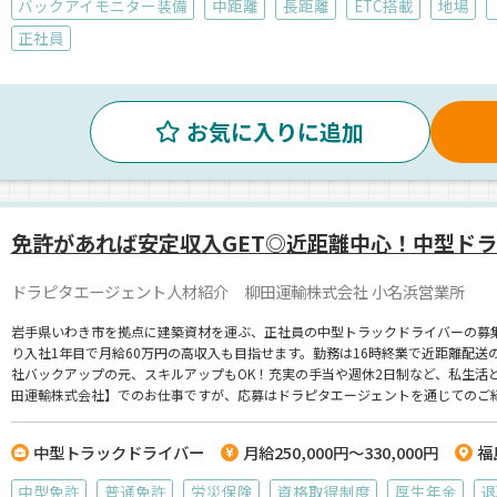
バックアイモニター装備
中距離
長距離
ETC搭載
地場
正社員
お気に入りに追加
免許があれば安定収入GET◎近距離中心！中型ド
ドラピタエージェント人材紹介 柳田運輸株式会社 小名浜営業所
岩手県いわき市を拠点に建築資材を運ぶ、正社員の中型トラックドライバーの募
り入社1年目で月給60万円の高収入も目指せます。勤務は16時終業で近距離配
社バックアップの元、スキルアップもOK！充実の手当や週休2日制など、私生活
田運輸株式会社】でのお仕事ですが、応募はドラピタエージェントを通じてのご
中型トラックドライバー
月給250,000円～330,000円
福
中型免許
普通免許
労災保険
資格取得制度
厚生年金
退