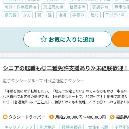
制服・作業着貸与
交通費支給
皆勤手当
家族手当
無事故
寮完備
夕方
朝
昼
地場
手積み
建材
平ボディ車
お気に入りに追加
シニアの転職も◎二種免許支援あり≫未経験歓迎！
尼子タクシーグループ 株式会社尼子タクシー
「年齢を気にせず転職したい」「地元で安定したい」⇒そんな方もぜひ！中高年
わき市内でお客様の送迎です。【未経験スタートで月30万～可！】地元で高収入
OK》《普通免許1枚で正社員》ご相談だけでもお気軽にどうぞ◎＜いわき駅より
タクシードライバー
月給200,000円～400,000円
福島県
キャリアアップ
普通免許
経験者優遇
女性も活躍
学歴不