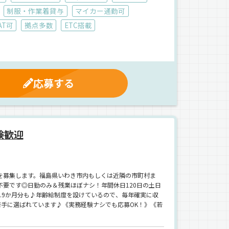
制服・作業着貸与
マイカー通勤可
AT可
拠点多数
ETC搭載
応募する
験歓迎
を募集します。福島県いわき市内もしくは近隣の市町村ま
要です◎日勤のみ＆残業ほぼナシ！年間休日120日の土日
.9か月分も♪年齢給制度を設けているので、毎年確実に収
若手に選ばれています♪《実務経験ナシでも応募OK！》《若