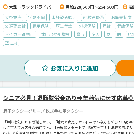
大型トラックドライバー
月給228,500円～264,500円
福
大型免許
学歴不問
未経験者歓迎
経験者優遇
退職金制度
交通費支給
雇用保険
厚生年金
労災保険
昇給
健康保険
マイカー通勤可
休日出勤割増金
賞与
夕方
昼
朝
地
正社員
お気に入りに追加
シニア必見！退職慰労金あり⇒年齢気にせず応募◎
尼子タクシーグループ 株式会社平タクシー
「年齢を気にせず転職したい」「地元で安定したい」⇒そんな方もぜひ！中高年
わき市内でお客様の送迎です。【未経験スタートで月30万～可！】地元で高収入
OK》《普通免許1枚で正社員》ご相談だけでもお気軽にどうぞ◎＜いわき駅より