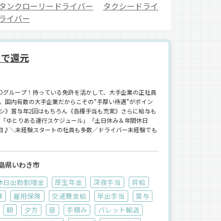
タンクローリードライバー
タクシードライ
ライバー
』で還元
HDグループ！持っている免許を活かして、大手企業の正社員
。国内有数の大手企業だからこその”手厚い待遇”がポイン
シ》賞与年2回はもちろん《各種手当も充実》さらに給与も
♪「ゆとりある運行スケジュール」「土日休み＆年間休日
注目♪＼未経験スタートの社員も多数／ドライバー未経験でも
島県いわき市
休日出勤割増金
厚生年金
深夜手当
昇給
険
雇用保険
交通費支給
早出手当
賞与
朝
夕方
昼
手積み
パレット輸送