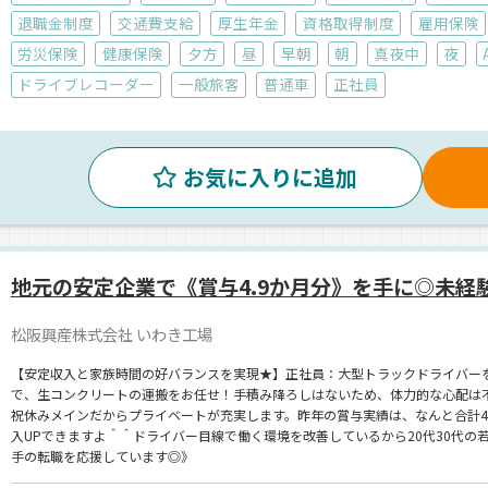
退職金制度
交通費支給
厚生年金
資格取得制度
雇用保険
労災保険
健康保険
夕方
昼
早朝
朝
真夜中
夜
ドライブレコーダー
一般旅客
普通車
正社員
お気に入りに追加
地元の安定企業で《賞与4.9か月分》を手に◎未経
松阪興産株式会社 いわき工場
【安定収入と家族時間の好バランスを実現★】正社員：大型トラックドライバー
で、生コンクリートの運搬をお任せ！手積み降ろしはないため、体力的な心配は不
祝休みメインだからプライベートが充実します。昨年の賞与実績は、なんと合計4
入UPできますよ＾＾ドライバー目線で働く環境を改善しているから20代30代の
手の転職を応援しています◎》