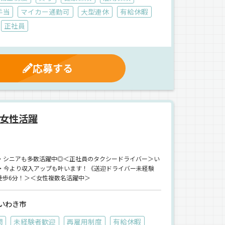
手当
マイカー通勤可
大型連休
有給休暇
正社員
応募する
女性活躍
・シニアも多数活躍中◎＜正社員のタクシードライバー＞い
・今より収入アップも叶います！《送迎ドライバー未経験
徒歩6分！＞＜女性複数名活躍中＞
いわき市
問
未経験者歓迎
再雇用制度
有給休暇