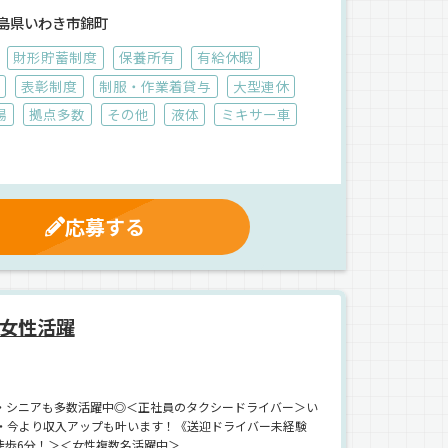
島県いわき市錦町
財形貯蓄制度
保養所有
有給休暇
表彰制度
制服・作業着貸与
大型連休
場
拠点多数
その他
液体
ミキサー車
応募する
女性活躍
・シニアも多数活躍中◎＜正社員のタクシードライバー＞い
・今より収入アップも叶います！《送迎ドライバー未経験
徒歩6分！＞＜女性複数名活躍中＞