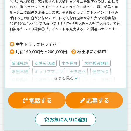
＼地元転職多数！未経験さんも大歓迎★／今回募集するのは、正社員
の＜中型トラックドライバー＞！4tトラックに乗って、電子部品・自
動車部品の配送をお任せします。積み降ろしはリフトメイン！手積み
手降ろしの割合が少ないので、体力的な負担はかなり少なめ◎実際に
50代60代がメインで活躍中です！月7～8日休み＋大型連休あり、で休
日数もたっぷり確保◎プライベートも充実すること間違いナシです！
＼お持ちの普通免許で応募OK／充実した研修制度で、安心・安全のド
ライバーデビューを♪
中型トラックドライバー
月給190,000円～280,000円
秋田県にかほ市
普通免許
女性も活躍
中型免許
未経験者歓迎
学歴不問
キャリアアップ
大型連休
健康保険
もっと見る
雇用保険
交通費支給
厚生年金
マイカー通勤可
賞与
有給休暇
昇給
労災保険
朝
夕方
昼
ドライブレコーダー
1人1台専用車
電話する
応募する
バックアイモニター装備
AT可
カーナビ搭載
地場
ETC搭載
自動車部品
ウィング車
正社員
お気に入りに追加