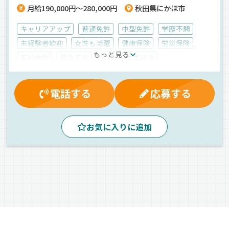
月給190,000円～280,000円
秋田県にかほ市
キャリアアップ
普通免許
中型免許
学歴不問
未経験者歓迎
女性も活躍
健康保険
労災保険
もっと見る
有給休暇
厚生年金
昇給
大型連休
マイカー通勤可
雇用保険
賞与
交通費支給
夕方
昼
朝
バックアイモニター装備
地場
電話する
応募する
ドライブレコーダー
ETC搭載
1人1台専用車
カーナビ搭載
AT可
自動車部品
ウィング車
お気に入りに追加
正社員