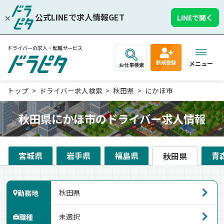
公式LINEで求人情報GET
LINEで開く
ドライバーの求人・転職サービス
新規登録
メニュー
お仕事検索
トップ
ドライバー求人検索
秋田県
にかほ市
秋田県にかほ市のドライバー求人情報
宮城県
岩手県
福島県
青
秋田県
勤務地
職種