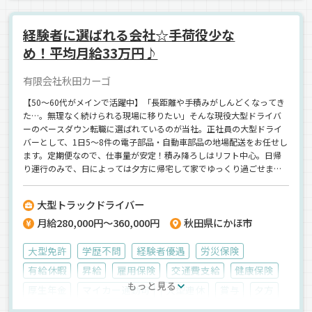
経験者に選ばれる会社☆手荷役少な
め！平均月給33万円♪
有限会社秋田カーゴ
【50～60代がメインで活躍中】「長距離や手積みがしんどくなってき
た…。無理なく続けられる現場に移りたい」そんな現役大型ドライバ
ーのペースダウン転職に選ばれているのが当社。正社員の大型ドライ
バーとして、1日5～8件の電子部品・自動車部品の地場配送をお任せし
ます。定期便なので、仕事量が安定！積み降ろしはリフト中心。日帰
り運行のみで、日によっては夕方に帰宅して家でゆっくり過ごせます
◎同業他社からの転職も多数。平均月給33万円と、無理なく安定収入
が手に入ります。
大型トラックドライバー
月給280,000円～360,000円
秋田県にかほ市
大型免許
学歴不問
経験者優遇
労災保険
有給休暇
昇給
雇用保険
交通費支給
健康保険
もっと見る
厚生年金
マイカー通勤可
大型連休
賞与
夕方
朝
昼
1人1台専用車
カーナビ搭載