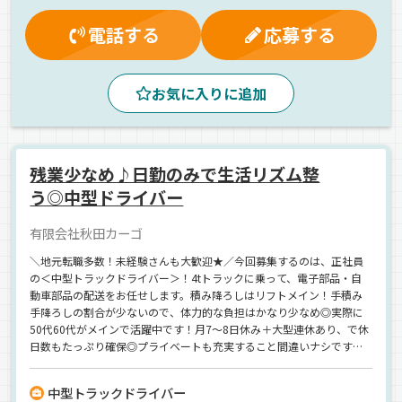
ドライブレコーダー
バックアイモニター装備
電話する
応募する
ETC搭載
AT可
地場
自動車部品
ウィング車
正社員
お気に入りに追加
残業少なめ♪日勤のみで生活リズム整
う◎中型ドライバー
有限会社秋田カーゴ
＼地元転職多数！未経験さんも大歓迎★／今回募集するのは、正社員
の＜中型トラックドライバー＞！4tトラックに乗って、電子部品・自
動車部品の配送をお任せします。積み降ろしはリフトメイン！手積み
手降ろしの割合が少ないので、体力的な負担はかなり少なめ◎実際に
50代60代がメインで活躍中です！月7～8日休み＋大型連休あり、で休
日数もたっぷり確保◎プライベートも充実すること間違いナシです！
＼お持ちの普通免許で応募OK／充実した研修制度で、安心・安全のド
ライバーデビューを♪
中型トラックドライバー