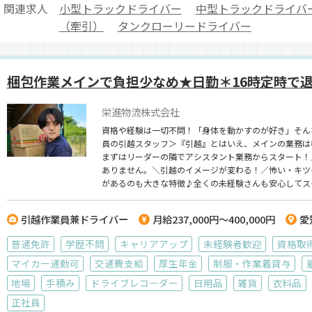
関連求人
小型トラックドライバー
中型トラックドライバ
（牽引）
タンクローリードライバー
梱包作業メインで負担少なめ★日勤＊16時定時で
栄進物流株式会社
資格や経験は一切不問！「身体を動かすのが好き」そん
員の引越スタッフ＞『引越』とはいえ、メインの業務は
まずはリーダーの隣でアシスタント業務からスタート！
ありません。＼引越のイメージが変わる！／怖い・キツ
があるのも大きな特徴♪全くの未経験さんも安心してス
引越作業員兼ドライバー
月給237,000円～400,000円
愛
普通免許
学歴不問
キャリアアップ
未経験者歓迎
資格取
マイカー通勤可
交通費支給
厚生年金
制服・作業着貸与
地場
手積み
ドライブレコーダー
日用品
雑貨
衣料品
正社員