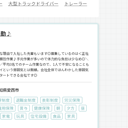
ー
大型トラックドライバー
トレーラー
退勤♪
な理由で入社した先輩もいます◎募集しているのは＜正社
梱包作業♪手元作業が多いので体力的な負担は少なめ◎＼
／平均3名でのチーム作業なので、1人で不安になることも
イという雰囲気とは無縁。会社全体でほんわかした雰囲気
タートできる会社です◎
知県愛西市
得制度
退職金制度
表彰制度
労災保険
雇用保険
賞与
健康保険
朝
夕方
昼
家電
玩具
住宅設備
食品
家具