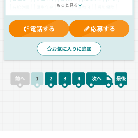
もっと見る
有給休暇
厚生年金
マイカー通勤可
労災保険
残業手当
昼
早朝
朝
地場
衣料品
アルミバン
ワンボックス
正社員
電話する
応募する
お気に入りに追加
前へ
1
2
3
4
次へ
最後