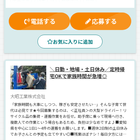
マイカー通勤可
労災保険
早朝
昼
朝
地場
衣料品
アルミバン
ワンボックス
正社員
電話する
応募する
お気に入りに追加
＼日勤・地場・土日休み／定時帰
宅OKで家族時間が急増◎
大昭工業株式会社
「家族時間も大事にしつつ、稼ぎも安定させたい…」そんな子育て世
代は必見です★今回募集するのは、＜正社員＞の大型ドライバー！リ
サイクル品の集荷・運搬作業をお任せ。助手席に乗って現場へ行き、
複数人での作業という場合もあるため、負担は少なめですよ♪■愛知
県を中心に1日1～4件の運搬をお願いします。■週休2日制の土日休み
でお子さんとの予定も立てやすい◎■残業ほぼナシ！毎日夕方には帰
宅できるので、家族と一緒に夕食を食べる日々を送れますよ♪■MVP