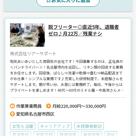
お気に入りに追加
脱フリーター◎直近5年、退職者
ゼロ♪月22万／残業ナシ
株式会社リアーサポート
和気あいあいとした雰囲気の会社です！今回募集するのは、正社員の
＜バンドライバー＞！名古屋市内を巡回し、リネン類の回収する業務
をお任せします。回収後、ばらし⇒洗濯⇒乾燥⇒畳む⇒納品配送まで
がお仕事！シンプルな業務です♪充実した研修制度で、未経験さんを
サポートします。朝が早い分、お昼には業務終了。毎日、午後からは
プライベートを楽しめます！40代～60代のミドル層・中高年さんメイ
ンで活躍中★気軽にご応募ください。
作業兼乗務員
月給220,000円～330,000円
愛知県名古屋市西区
女性も活躍
キャリアアップ
未経験者歓迎
普通免許
学歴不問
健康保険
雇用保険
昇給