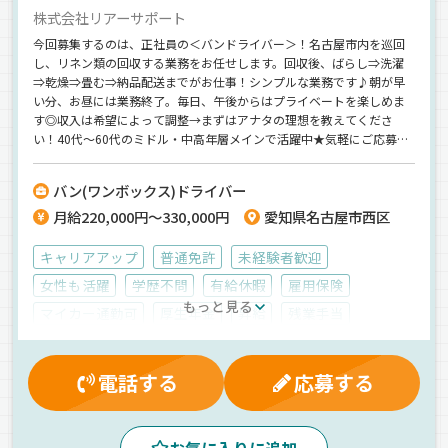
株式会社リアーサポート
今回募集するのは、正社員の＜バンドライバー＞！名古屋市内を巡回
し、リネン類の回収する業務をお任せします。回収後、ばらし⇒洗濯
⇒乾燥⇒畳む⇒納品配送までがお仕事！シンプルな業務です♪朝が早
い分、お昼には業務終了。毎日、午後からはプライベートを楽しめま
す◎収入は希望によって調整→まずはアナタの理想を教えてくださ
い！40代～60代のミドル・中高年層メインで活躍中★気軽にご応募く
ださい。
バン(ワンボックス)ドライバー
月給220,000円～330,000円
愛知県名古屋市西区
キャリアアップ
普通免許
未経験者歓迎
女性も活躍
学歴不問
有給休暇
雇用保険
もっと見る
マイカー通勤可
厚生年金
昇給
残業手当
労災保険
健康保険
朝
早朝
昼
地場
衣料品
ワンボックス
アルミバン
正社員
電話する
応募する