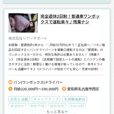
ドライブレコーダー
手積み
地場
飲料水
ワンボックス
正社員
完全週休2日制！普通車ワンボッ
クスで運転楽々♪残業ナシ
株式会社リアーサポート
未経験・普通免許1枚から…＼月給30万円も叶う！正社員へ／リネン製
品を回収する＜バンドライバー＞を募集◎運転するのは「普通車」の
ワンボックスカーだから…特別な免許は必要ありません！《残業ナ
シ》《完全週休2日制》《近距離で固定ルートの運転》とバツグンの働
きやすさに注目！無理なく働ける環境が揃っているので…若手ドライ
バーも活躍中です♪《ドライバーが初めてでも安心！充実の研修》未
経験スタートでも大丈夫♪0から優しく教えます◎【お昼には業務終
了。毎日、午後からはプライベートを楽しめます】
バン(ワンボックス)ドライバー
月給220,000円～330,000円
愛知県名古屋市西区
女性も活躍
キャリアアップ
未経験者歓迎
普通免許
学歴不問
雇用保険
有給休暇
もっと見る
厚生年金
残業手当
健康保険
昇給