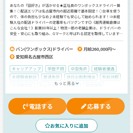
あなたの『話好き』が活かせる★正社員のワンボックスドライバー募
集！◇配送エリアは名古屋市内の超近距離で基本固定！◇台車を使う
ので、体の負担も少なめ♪未経験でも安心して始められます！⇒未経
験入社の配送ドライバーの定着率もバツグンです◎《越秀運輸倉庫は
こんな会社！》創業80年以上！物流一筋の老舗企業は、ドライバーの
安全・安心にも取り組み、Gマークと呼ばれる認定を取得しています◎
また、「クリスマスや記念日に大手洋菓子メーカーのケーキをプレゼ
ント」というユニークな福利厚生も♪お子さんの喜ぶ顔も見れますよ
バン(ワンボックス)ドライバー
月給260,000円～
★
愛知県名古屋市西区
キャリアアップ
学歴不問
中型免許
経験者優遇
未経験者歓迎
普通免許
休日出勤割増金
有給休暇
もっと見る
交通費支給
早出手当
大型連休
健康保険
無事故手当
制服・作業着貸与
資格取得制度
マイカー通勤可
皆勤手当
寮完備
労災保険
電話する
応募する
賞与
厚生年金
昇給
決算賞与
雇用保険
真夜中
夜
早朝
朝
ルート配送
個店配送
お気に入りに追加
バックアイモニター装備
1人1台専用車