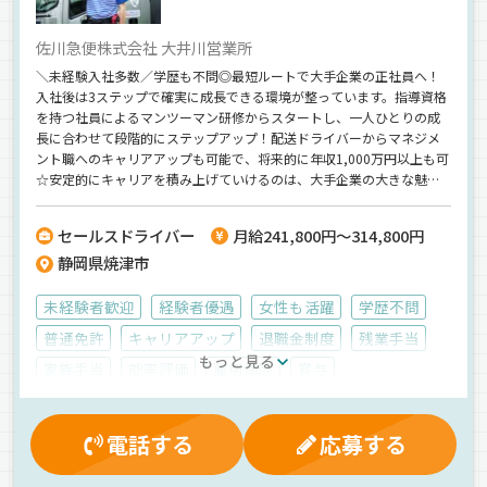
佐川急便株式会社 大井川営業所
＼未経験入社多数／学歴も不問◎最短ルートで大手企業の正社員へ！
入社後は3ステップで確実に成長できる環境が整っています。指導資格
を持つ社員によるマンツーマン研修からスタートし、一人ひとりの成
長に合わせて段階的にステップアップ！配送ドライバーからマネジメ
ント職へのキャリアアップも可能で、将来的に年収1,000万円以上も可
☆安定的にキャリアを積み上げていけるのは、大手企業の大きな魅力
です◎「大手の正社員になりたい」「未経験から市場価値を高めた
い」そんな方を佐川急便は本気で育てます！＜20代・30代も活躍中＞
セールスドライバー
月給241,800円～314,800円
静岡県焼津市
未経験者歓迎
経験者優遇
女性も活躍
学歴不問
普通免許
キャリアアップ
退職金制度
残業手当
もっと見る
家族手当
能率評価
雇用保険
賞与
マイカー通勤可
厚生年金
資格取得制度
保養所有
有給休暇
表彰制度
交通費支給
昇給
健康保険
電話する
応募する
業務手当
制服・作業着貸与
労災保険
早朝