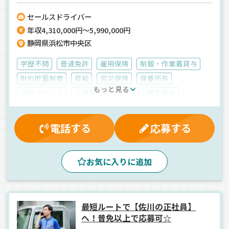
いますよ♪【ドライバー未経験も大歓迎】
セールスドライバー
年収4,310,000円～5,990,000円
静岡県浜松市中央区
学歴不問
普通免許
雇用保険
制服・作業着貸与
財形貯蓄制度
昇給
労災保険
保養所有
もっと見る
社内イベント
交通費支給
賞与
厚生年金
有給休暇
大型連休
家族手当
残業手当
健康保険
退職金制度
夕方
早朝
夜
昼
朝
電話する
応募する
手積み
地場
日用品
普通車
正社員
お気に入りに追加
最短ルートで【佐川の正社員】
へ！普免以上で応募可☆