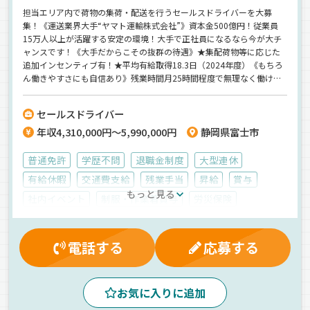
担当エリア内で荷物の集荷・配送を行うセールスドライバーを大募
集！《運送業界大手“ヤマト運輸株式会社”》資本金500億円！従業員
15万人以上が活躍する安定の環境！大手で正社員になるなら今が大チ
ャンスです！《大手だからこその抜群の待遇》★集配荷物等に応じた
追加インセンティブ有！★平均有給取得18.3日（2024年度）《もちろ
ん働きやすさにも自信あり》残業時間月25時間程度で無理なく働けま
す！年間休日118日＋初年度付与年休15日⇒休日もたっぷり用意して
いますよ♪【ドライバー未経験も大歓迎】
セールスドライバー
年収4,310,000円～5,990,000円
静岡県富士市
普通免許
学歴不問
退職金制度
大型連休
有給休暇
交通費支給
残業手当
昇給
賞与
もっと見る
社内イベント
制服・作業着貸与
労災保険
保養所有
財形貯蓄制度
健康保険
雇用保険
家族手当
厚生年金
夕方
昼
早朝
夜
朝
電話する
応募する
手積み
地場
日用品
普通車
正社員
お気に入りに追加