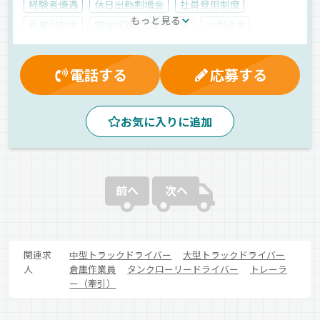
経験者優遇
休日出勤割増金
社員登用制度
もっと見る
再雇用制度
健康保険
厚生年金
大型連休
有給休暇
労災保険
交通費支給
昇給
雇用保険
賞与
財形貯蓄制度
朝
夕方
昼
新車
電話する
応募する
ドライブレコーダー
センター便
AT可
ETC搭載
1人1台専用車
個店配送
手積み
地場
拠点多数
お気に入りに追加
医薬品
自動車部品
建材
軽四輪（AT）
正社員
前へ
次へ
関連求
中型トラックドライバー
大型トラックドライバー
人
倉庫作業員
タンクローリードライバー
トレーラ
ー（牽引）