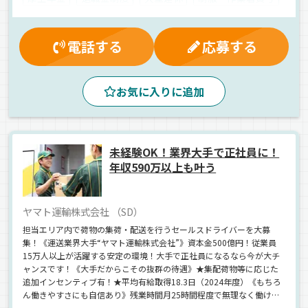
交通費支給
社内イベント
財形貯蓄制度
家族手当
朝
夕方
昼
夜
早朝
地場
手積み
日用品
電話する
応募する
普通車
正社員
お気に入りに追加
未経験OK！業界大手で正社員に！
年収590万以上も叶う
ヤマト運輸株式会社 （SD）
担当エリア内で荷物の集荷・配送を行うセールスドライバーを大募
集！《運送業界大手“ヤマト運輸株式会社”》資本金500億円！従業員
15万人以上が活躍する安定の環境！大手で正社員になるなら今が大チ
ャンスです！《大手だからこその抜群の待遇》★集配荷物等に応じた
追加インセンティブ有！★平均有給取得18.3日（2024年度）《もちろ
ん働きやすさにも自信あり》残業時間月25時間程度で無理なく働けま
す！年間休日118日＋初年度付与年休15日⇒休日もたっぷり用意して