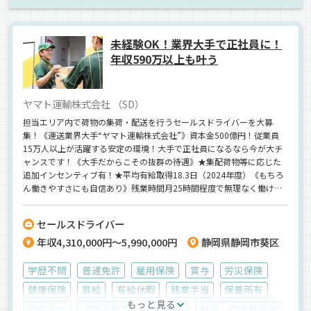
未経験OK！業界大手で正社員に！
年収590万以上も叶う
ヤマト運輸株式会社 （SD）
担当エリア内で荷物の集荷・配送を行うセールスドライバーを大募
集！《運送業界大手“ヤマト運輸株式会社”》資本金500億円！従業員
15万人以上が活躍する安定の環境！大手で正社員になるなら今が大チ
ャンスです！《大手だからこその抜群の待遇》★集配荷物等に応じた
追加インセンティブ有！★平均有給取得18.3日（2024年度）《もちろ
ん働きやすさにも自信あり》残業時間月25時間程度で無理なく働けま
す！年間休日118日＋初年度付与年休15日⇒休日もたっぷり用意して
いますよ♪【ドライバー未経験も大歓迎】
セールスドライバー
年収4,310,000円～5,990,000円
静岡県静岡市葵区
学歴不問
普通免許
雇用保険
賞与
労災保険
健康保険
昇給
有給休暇
残業手当
保養所有
もっと見る
厚生年金
退職金制度
大型連休
制服・作業着貸与