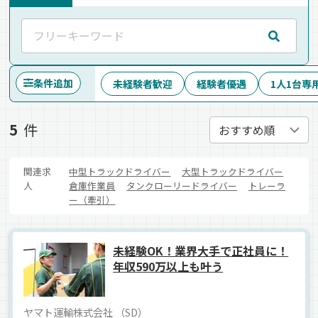
条件追加
未経験者歓迎
経験者優遇
1人1台専
5
件
関連求
中型トラックドライバー
大型トラックドライバー
人
倉庫作業員
タンクローリードライバー
トレーラ
ー（牽引）
未経験OK！業界大手で正社員に！
年収590万以上も叶う
ヤマト運輸株式会社 （SD）