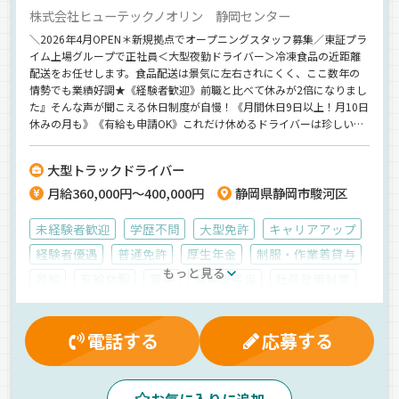
株式会社ヒューテックノオリン 静岡センター
＼2026年4月OPEN＊新規拠点でオープニングスタッフ募集／東証プラ
イム上場グループで正社員＜大型夜勤ドライバー＞冷凍食品の近距離
配送をお任せします。食品配送は景気に左右されにくく、ここ数年の
情勢でも業績好調★《経験者歓迎》前職と比べて休みが2倍になりまし
た』そんな声が聞こえる休日制度が自慢！《月間休日9日以上！月10日
休みの月も》《有給も申請OK》これだけ休めるドライバーは珍しいと
思いますよ★
大型トラックドライバー
月給360,000円～400,000円
静岡県静岡市駿河区
未経験者歓迎
学歴不問
大型免許
キャリアアップ
経験者優遇
普通免許
厚生年金
制服・作業着貸与
もっと見る
昇給
有給休暇
賞与
無事故手当
社員登用制度
交通費支給
健康保険
退職金制度
雇用保険
家族手当
再雇用制度
資格取得制度
電話する
応募する
マイカー通勤可
労災保険
休日出勤割増金
早朝
真夜中
夜
朝
手積み
地場
センター便