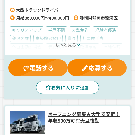
大型トラックドライバー
月給360,000円～400,000円
静岡県静岡市駿河区
キャリアアップ
学歴不問
大型免許
経験者優遇
普通免許
未経験者歓迎
賞与
無事故手当
もっと見る
休日出勤割増金
健康保険
資格取得制度
有給休暇
昇給
退職金制度
社員登用制度
労災保険
家族手当
雇用保険
交通費支給
制服・作業着貸与
電話する
応募する
マイカー通勤可
厚生年金
再雇用制度
夕方
朝
夜
昼
早朝
拠点多数
センター便
手積み
お気に入りに追加
地場
バックアイモニター装備
パレット輸送
カゴ車輸送
ドライブレコーダー
食品
冷蔵・冷凍車
正社員
オープニング募集★大手で安定！
年収500万可◎大型夜勤