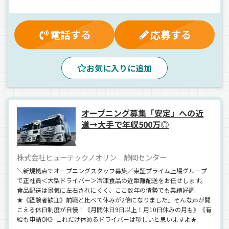
軽四輪（AT）
普通車
業務委託
電話する
応募する
お気に入りに追加
オープニング募集「安定」への近
道→大手で年収500万◎
株式会社ヒューテックノオリン 静岡センター
＼新規拠点でオープニングスタッフ募集／東証プライム上場グループ
で正社員＜大型ドライバー＞冷凍食品の近距離配送をお任せします。
食品配送は景気に左右されにくく、ここ数年の情勢でも業績好調
★《経験者歓迎》前職と比べて休みが2倍になりました』そんな声が聞
こえる休日制度が自慢！《月間休日9日以上！月10日休みの月も》《有
給も申請OK》これだけ休めるドライバーは珍しいと思いますよ★