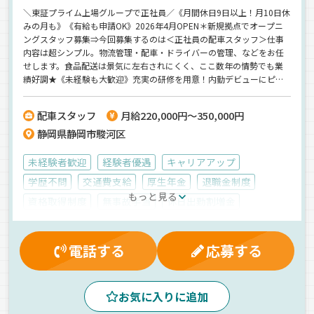
＼東証プライム上場グループで正社員／《月間休日9日以上！月10日休
みの月も》《有給も申請OK》2026年4月OPEN＊新規拠点でオープニ
ングスタッフ募集⇒今回募集するのは＜正社員の配車スタッフ＞仕事
内容は超シンプル。物流管理・配車・ドライバーの管理、などをお任
せします。食品配送は景気に左右されにくく、ここ数年の情勢でも業
績好調★《未経験も大歓迎》充実の研修を用意！内勤デビューにピッ
タリです♪
配車スタッフ
月給220,000円～350,000円
静岡県静岡市駿河区
未経験者歓迎
経験者優遇
キャリアアップ
学歴不問
交通費支給
厚生年金
退職金制度
もっと見る
資格取得制度
無事故手当
休日出勤割増金
社員登用制度
賞与
労災保険
再雇用制度
マイカー通勤可
健康保険
雇用保険
有給休暇
電話する
応募する
制服・作業着貸与
家族手当
昇給
早朝
朝
夜
昼
夕方
拠点多数
正社員
お気に入りに追加