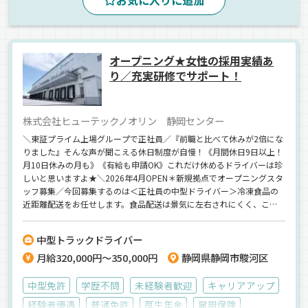
お気に入りに追加
ドライブレコーダー
バックアイモニター装備
拠点多数
パレット輸送
カゴ車輸送
食品
冷蔵・冷凍車
正社員
オープニング★女性の採用実績あ
り／充実研修でサポート！
株式会社ヒューテックノオリン 静岡センター
＼東証プライム上場グループで正社員／『前職と比べて休みが2倍にな
りました』そんな声が聞こえる休日制度が自慢！《月間休日9日以上！
月10日休みの月も》《有給も申請OK》これだけ休めるドライバーは珍
しいと思いますよ★＼2026年4月OPEN＊新規拠点でオープニングスタ
ッフ募集／今回募集するのは＜正社員の中型ドライバー＞冷凍食品の
近距離配送をお任せします。食品配送は景気に左右されにくく、ここ
数年の情勢でも業績好調★《未経験も大歓迎》充実の研修を用意！ド
ライバーデビューにピッタリです♪将来的には…大型へのステップア
中型トラックドライバー
ップも大歓迎→資格支援あり！スキルアップが叶うので、腰を据えて
月給320,000円～350,000円
静岡県静岡市駿河区
働けます。
中型免許
学歴不問
未経験者歓迎
キャリアアップ
経験者優遇
普通免許
厚生年金
雇用保険