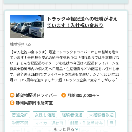
トラック⇒軽配送への転職が増え
ています！入社祝い金あり
株式会社GS
【★入社祝い金あり★】最近…トラックドライバーからの転職も増え
ています！未経験も安心の給与保証あり◎「慣れるまでは全然稼げな
い…」そんな軽配送のイメージを払拭⇒今回は＜配送ドライバー＞を
募集★静岡市内の個人宅へ日用品・生活雑貨などの配送をお任せしま
す。完全週休2日制でプライベートの充実も間違いナシ♪＼2024年11
月25日で2周年を迎えました／超フレッシュ企業で変な “ しがらみ ” も
一切ナシ。風通しも良く、協調性のある環境です！20代メインで活躍
中 ≫ 車両リースあり！気軽にご応募ください＾＾
軽貨物配送ドライバー
月給385,000円～
静岡県静岡市駿河区
普通免許
女性も活躍
経験者優遇
未経験者歓迎
学歴不問
マイカー通勤可
制服・作業着貸与
昼
もっと見る
夕方
夜
朝
手積み
地場
雑貨
日用品