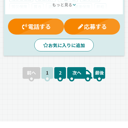
もっと見る
労災保険
賞与
退職金制度
健康保険
昇給
資格取得制度
制服・作業着貸与
無事故手当
マイカー通勤可
家族手当
休日出勤割増金
電話する
応募する
有給休暇
交通費支給
再雇用制度
社員登用制度
夕方
昼
夜
早朝
朝
バックアイモニター装備
お気に入りに追加
拠点多数
センター便
地場
手積み
ドライブレコーダー
カゴ車輸送
食品
冷蔵・冷凍車
正社員
前へ
1
2
次へ
最後