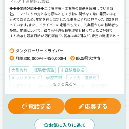
マルアイ運輸株式会社
◆◆◆業績好調◆◆◆主に石灰石・生石灰の輸送を展開している当
社。モノづくりの元となる原料として季節に関係なく常に需要のある
ものであるため､年間を通し安定した仕事量とそれに見合った収益を誇
っています｡また、ドライバーの定着率も良く、同業種からの転職者も
多数。前職と比べて、給与も待遇も職場環境も良くなったと好評で
す！給与も最高月給45万円可能で､賞与は年2回など､安定の待遇であな
たをサポート！ベテランスタッフが多いので、スキルアップしたい方
も必見◎腰を据えて長く勤められるところを探されてる方、ぜひ1度お
タンクローリードライバー
会いしましょう。できたばかりのキレイな職場で働けますよ♪
月給300,000円～450,000円
岐阜県大垣市
大型免許
経験者優遇
未経験者歓迎
キャリアアップ
学歴不問
マイカー通勤可
もっと見る
交通費支給
無事故手当
退職金制度
雇用保険
財形貯蓄制度
残業手当
表彰制度
厚生年金
家族手当
資格取得制度
昇給
賞与
労災保険
電話する
応募する
制服・作業着貸与
休日出勤割増金
健康保険
有給休暇
早朝
朝
昼
ETC搭載
長距離
お気に入りに追加
中距離
液体
粉粒体
その他
タンクローリー