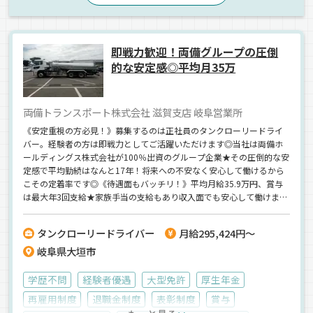
正社員
即戦力歓迎！両備グループの圧倒
的な安定感◎平均月35万
両備トランスポート株式会社 滋賀支店 岐阜営業所
《安定重視の方必見！》募集するのは正社員のタンクローリードライ
バー。経験者の方は即戦力としてご活躍いただけます◎当社は両備ホ
ールディングス株式会社が100％出資のグループ企業★その圧倒的な安
定感で平均勤続はなんと17年！将来への不安なく安心して働けるから
こその定着率です◎《待遇面もバッチリ！》平均月給35.9万円、賞与
は最大年3回支給★家族手当の支給もあり収入面でも安心して働けま
す！何かと不安定なこの時代で業績や収入の心配をしながら働いてい
るドライバーさん、ぜひ当社で安心して長く働いてみませんか♪
タンクローリードライバー
月給295,424円～
岐阜県大垣市
学歴不問
経験者優遇
大型免許
厚生年金
再雇用制度
退職金制度
表彰制度
賞与