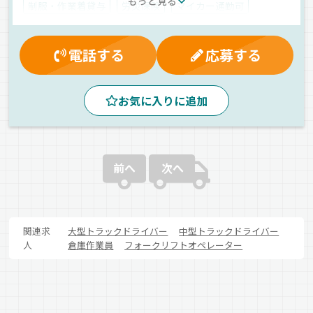
もっと見る
制服・作業着貸与
労災保険
マイカー通勤可
雇用保険
家族手当
決算賞与
昇給
健康保険
有給休暇
交通費支給
休日出勤割増金
電話する
応募する
資格取得制度
財形貯蓄制度
夕方
昼
朝
カーナビ搭載
地場
中距離
ドライブレコーダー
お気に入りに追加
ETC搭載
バックアイモニター装備
長距離
液体
タンクローリー
正社員
前へ
次へ
関連求
大型トラックドライバー
中型トラックドライバー
人
倉庫作業員
フォークリフトオペレーター