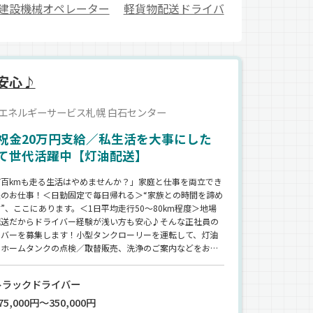
建設機械オペレーター
軽貨物配送ドライバ
安心♪
エネルギーサービス札幌 白石センター
祝金20万円支給／私生活を大事にした
て世代活躍中【灯油配送】
何百kmも走る生活はやめませんか？」家庭と仕事を両立でき
送のお仕事！＜日勤固定で毎日帰れる＞“家族との時間を諦め
”、ここにあります。＜1日平均走行50～80km程度＞地場
配送だからドライバー経験が浅い方も安心♪そんな正社員の
イバーを募集します！小型タンクローリーを運転して、灯油
・ホームタンクの点検／取替販売、洗浄のご案内などをお任
エリアは勤務先近隣の個人宅のみ】1日に数100kmの運転
前の生活はもう終わり。無理のない距離の配送をしません
トラックドライバー
【年商370億円のグループ企業】安定した経営をしている
5,000円～350,000円
職後の不安は一切ナシで働けます◎普段の勤務時間も日勤帯