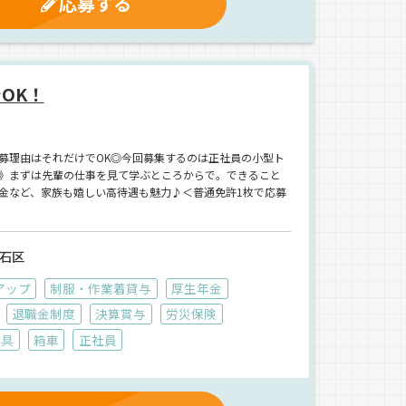
応募する
OK！
募理由はそれだけでOK◎今回募集するのは正社員の小型ト
》まずは先輩の仕事を見て学ぶところからで。できること
金など、家族も嬉しい高待遇も魅力♪＜普通免許1枚で応募
石区
アップ
制服・作業着貸与
厚生年金
退職金制度
決算賞与
労災保険
家具
箱車
正社員