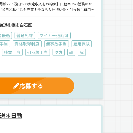
給27.5万円～の安定収入をお約束】日勤帯での勤務のた
110日と私生活も充実！今なら入社祝い金・引っ越し費用も
話してみましょう^^
海道札幌市白石区
者優遇
普通免許
マイカー通勤可
手当
資格取得制度
無事故手当
雇用保険
残業手当
引っ越手当
夕方
朝
昼
応募する
送＊日勤