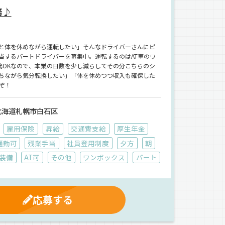
務♪
と体を休めながら運転したい」そんなドライバーさんにピ
当するパートドライバーを募集中。運転するのはAT車のワ
務OKなので、本業の日数を少し減らしてその分こちらのシ
ちながら気分転換したい」「体を休めつつ収入も確保した
ぞ！
北海道札幌市白石区
雇用保険
昇給
交通費支給
厚生年金
通勤可
残業手当
社員登用制度
夕方
朝
装備
AT可
その他
ワンボックス
パート
応募する