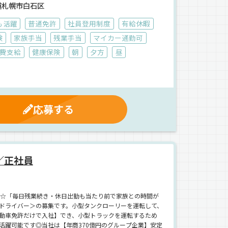
族との時間を大事に働けます。その上、年間休日110日と
道札幌市白石区
実◎今なら入社祝い金・引っ越し費用も支給しているので、
ているなら、ぜひ一度お話してみましょう^^
も活躍
普通免許
社員登用制度
有給休暇
険
家族手当
残業手当
マイカー通勤可
費支給
健康保険
朝
夕方
昼
応募する
／正社員
に☆「毎日残業続き・休日出勤も当たり前で家族との時間が
ドライバー＞の募集です。小型タンクローリーを運転して、
動車免許だけで入社】でき、小型トラックを運転するため
活躍可能です◎当社は【年商370億円のグループ企業】安定