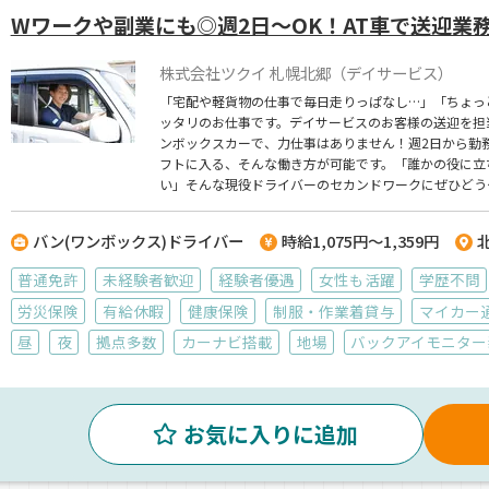
Wワークや副業にも◎週2日～OK！AT車で送迎業
株式会社ツクイ 札幌北郷（デイサービス）
「宅配や軽貨物の仕事で毎日走りっぱなし…」「ちょっ
ッタリのお仕事です。デイサービスのお客様の送迎を担
ンボックスカーで、力仕事はありません！週2日から勤
フトに入る、そんな働き方が可能です。「誰かの役に立
い」そんな現役ドライバーのセカンドワークにぜひどう
バン(ワンボックス)ドライバー
時給1,075円～1,359円
普通免許
未経験者歓迎
経験者優遇
女性も活躍
学歴不問
労災保険
有給休暇
健康保険
制服・作業着貸与
マイカー
昼
夜
拠点多数
カーナビ搭載
地場
バックアイモニター
お気に入りに追加