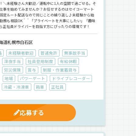
！＼未経験さん大歓迎／運転中に1人の空間で過ごせる。そ
仕事を始めてみませんか？お任せするのはセイコーマート
固定ルート配送なので同じことの繰り返し♪未経験から始
勤務も相談OK＾＾「プライベートを大事にしたい」「趣味
から正社員ドライバーを目指す方にぴったりの環境です！
海道札幌市白石区
遇
未経験者歓迎
普通免許
無事故手当
深夜手当
社員登用制度
有給休暇
労災保険
賞与
制服・作業着貸与
地場
パワーゲート
ドライブレコーダー
冷蔵・冷凍車
箱車
正社員
応募する