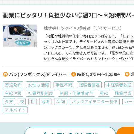
副業にピッタリ！負担少ない◎週2日～＊短時間パ
株式会社ツクイ 札幌栄通（デイサービス）
「宅配や軽貨物の仕事で毎日走りっぱなし…」「ちょっ
ッタリのお仕事です。デイサービスのお客様の送迎を担
ンボックスカーで、力仕事はありません！週2日から勤
フトに入る、そんな働き方が可能です。「誰かの役に立
い」そんな現役ドライバーのセカンドワークにぜひどう
バン(ワンボックス)ドライバー
時給1,075円～1,359円
普通免許
女性も活躍
学歴不問
経験者優遇
未経験者歓迎
有給休暇
社員登用制度
制服・作業着貸与
昇給
残業手当
夕方
夜
朝
地場
AT可
バックアイモニター装備
カー
アルバイト