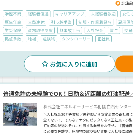
のため、家
北海
休みも充
転職を考え
学歴不問
経験者優遇
キャリアアップ
未経験者歓迎
女性
厚生年金
大型連休
引っ越手当
制服・作業着貸与
雇用保
労災保険
資格取得制度
無事故手当
入社祝金
賞与
交通
拠点多数
地場
危険物
タンクローリー
正社員
お気に入りに追加
普通免許の未経験でOK！日勤＆近距離の灯油配送
株式会社エネルギーサービス札幌 白石センター
＼入社祝金20万円支給／未経験から安定企業の正社員
全くない！」そんなアナタにピッタリな＜正社員・小型
灯油等の配送とそれに付随する業務をお任せ。【普通自
に必要な免許や、危険物の取り扱い資格は入社後に取得