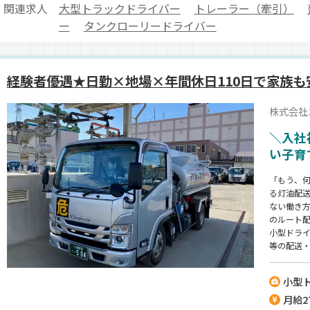
関連求人
大型トラックドライバー
トレーラー（牽引）
ー
タンクローリードライバー
経験者優遇★日勤×地場×年間休日110日で家族も
株式会社
＼入社
い子育
「もう、
る灯油配
ない働き方
のルート
小型ドラ
等の配送
せ。【担当
が当たり
小型
か？当社は
月給27
ため、転