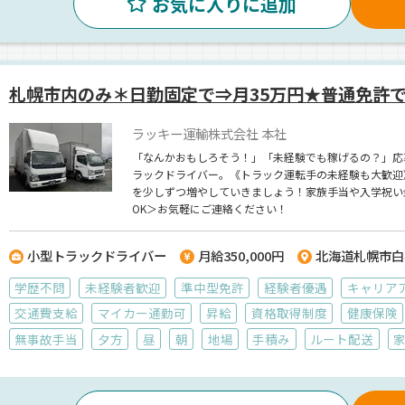
お気に入りに追加
札幌市内のみ＊日勤固定で⇒月35万円★普通免許で
ラッキー運輸株式会社 本社
「なんかおもしろそう！」「未経験でも稼げるの？」応
ラックドライバー。《トラック運転手の未経験も大歓迎
を少しずつ増やしていきましょう！家族手当や入学祝い
OK＞お気軽にご連絡ください！
小型トラックドライバー
月給350,000円
北海道札幌市白
学歴不問
未経験者歓迎
準中型免許
経験者優遇
キャリア
交通費支給
マイカー通勤可
昇給
資格取得制度
健康保険
無事故手当
夕方
昼
朝
地場
手積み
ルート配送