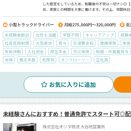
した経営をしているため、転職後の不安は一切ナシ◎【月
め、家族との時間を大事に働けます。その上、年間休日
支給しているので、転職を考えているなら、ぜひ一度お
小型トラックドライバー
月給275,000円～320,000円
北
未経験者歓迎
女性も活躍
学歴不問
キャリアアップ
経験
社員登用制度
大型連休
賞与
交通費支給
健康保険
家族
有給休暇
入社祝金
厚生年金
労災保険
制服・作業着貸与
地場
拠点多数
危険物
タンクローリー
正社員
お気に入りに追加
未経験さんにおすすめ！普通免許でスタート可◎配
株式会社オリタ物流 大谷地営業所