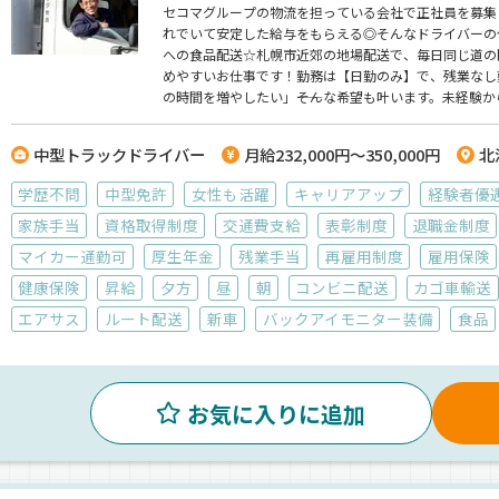
セコマグループの物流を担っている会社で正社員を募集
れでいて安定した給与をもらえる◎そんなドライバーの
への食品配送☆札幌市近郊の地場配送で、毎日同じ道の
めやすいお仕事です！勤務は【日勤のみ】で、残業なし
の時間を増やしたい」――そんな希望も叶います。未経験
中型トラックドライバー
月給232,000円～350,000円
北
学歴不問
中型免許
女性も活躍
キャリアアップ
経験者優
家族手当
資格取得制度
交通費支給
表彰制度
退職金制度
マイカー通勤可
厚生年金
残業手当
再雇用制度
雇用保険
健康保険
昇給
夕方
昼
朝
コンビニ配送
カゴ車輸送
エアサス
ルート配送
新車
バックアイモニター装備
食品
お気に入りに追加