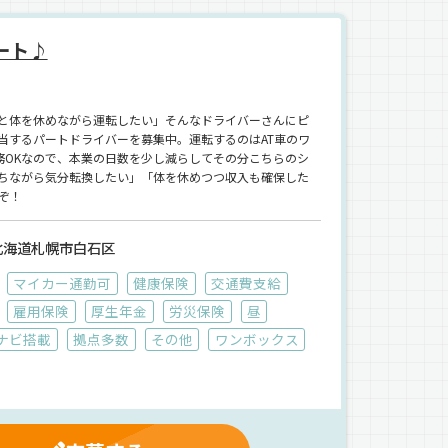
ート♪
と体を休めながら運転したい」そんなドライバーさんにピ
当するパートドライバーを募集中。運転するのはAT車のワ
務OKなので、本業の日数を少し減らしてその分こちらのシ
ちながら気分転換したい」「体を休めつつ収入も確保した
ぞ！
北海道札幌市白石区
マイカー通勤可
健康保険
交通費支給
雇用保険
厚生年金
労災保険
昼
ナビ搭載
拠点多数
その他
ワンボックス