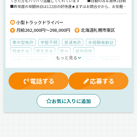
てきた方もバリバリ活躍してくれています＾＾■日勤のみ＆週休2日制
■昨年度の年間休日は122日の好待遇★まずはお問合せから、お気軽に
どうぞ！【SGムービング株式会社】でのお仕事ですが、応募はドラピ
タエージェントを通じてのご紹介になります！
小型トラックドライバー
月給262,000円～298,000円
北海道札幌市東区
準中型免許
学歴不問
普通免許
未経験者歓迎
残業手当
厚生年金
賞与
雇用保険
もっと見る
制服・作業着貸与
有給休暇
労災保険
表彰制度
退職金制度
交通費支給
昇給
健康保険
マイカー通勤可
朝
昼
夕方
エアサス
地場
電話する
応募する
AT可
ドライブレコーダー
パワーゲート
ETC搭載
家電
その他
家具
アルミバン
箱車
正社員
お気に入りに追加