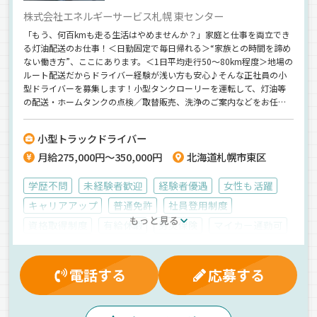
株式会社エネルギーサービス札幌 東センター
「もう、何百kmも走る生活はやめませんか？」家庭と仕事を両立でき
る灯油配送のお仕事！＜日勤固定で毎日帰れる＞“家族との時間を諦め
ない働き方”、ここにあります。＜1日平均走行50～80km程度＞地場の
ルート配送だからドライバー経験が浅い方も安心♪そんな正社員の小
型ドライバーを募集します！小型タンクローリーを運転して、灯油等
の配送・ホームタンクの点検／取替販売、洗浄のご案内などをお任
せ。【担当エリアは勤務先近隣の個人宅のみ】1日に数100kmの運転が
当たり前の生活はもう終わり。無理のない距離の配送をしませんか？
小型トラックドライバー
当社は【年商370億円のグループ企業】安定した経営をしているため、
月給275,000円～350,000円
北海道札幌市東区
転職後の不安は一切ナシで働けます◎普段の勤務時間も日勤帯のた
め、家族との時間を大事に働けます。その上、年間休日110日と休みも
充実◎今なら入社祝い金・引っ越し費用も支給しているので、転職を
学歴不問
未経験者歓迎
経験者優遇
女性も活躍
考えているなら、ぜひ一度お話してみましょう^^
キャリアアップ
普通免許
社員登用制度
もっと見る
資格取得制度
有給休暇
労災保険
マイカー通勤可
無事故手当
引っ越手当
雇用保険
残業手当
健康保険
大型連休
入社祝金
制服・作業着貸与
電話する
応募する
交通費支給
厚生年金
家族手当
賞与
朝
昼
夕方
拠点多数
地場
危険物
タンクローリー