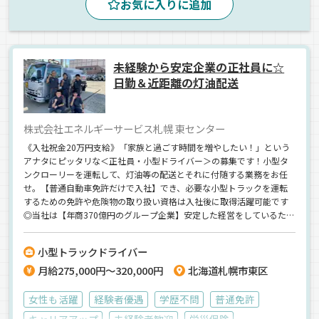
お気に入りに追加
正社員
未経験から安定企業の正社員に☆
日勤＆近距離の灯油配送
株式会社エネルギーサービス札幌 東センター
《入社祝金20万円支給》「家族と過ごす時間を増やしたい！」という
アナタにピッタリな＜正社員・小型ドライバー＞の募集です！小型タ
ンクローリーを運転して、灯油等の配送とそれに付随する業務をお任
せ。【普通自動車免許だけで入社】でき、必要な小型トラックを運転
するための免許や危険物の取り扱い資格は入社後に取得活躍可能です
◎当社は【年商370億円のグループ企業】安定した経営をしているた
め、転職後の不安は一切ナシで働けます◎【月給27.5万円～の安定収
入をお約束】日勤帯での勤務のため、家族との時間を大事に働けま
小型トラックドライバー
す。その上、年間休日110日と私生活も充実！今なら入社祝い金・引っ
月給275,000円～320,000円
北海道札幌市東区
越し費用も支給しているので、転職を考えているなら、ぜひ一度お話
してみましょう^^
女性も活躍
経験者優遇
学歴不問
普通免許
キャリアアップ
未経験者歓迎
労災保険