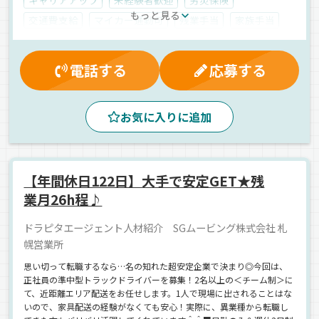
もっと見る
交通費支給
マイカー通勤可
残業手当
家族手当
大型連休
健康保険
制服・作業着貸与
社員登用制度
引っ越手当
賞与
雇用保険
電話する
応募する
入社祝金
厚生年金
資格取得制度
有給休暇
無事故手当
朝
夕方
昼
拠点多数
地場
お気に入りに追加
危険物
タンクローリー
正社員
【年間休日122日】大手で安定GET★残
業月26h程♪
ドラピタエージェント人材紹介 SGムービング株式会社 札
幌営業所
思い切って転職するなら…名の知れた超安定企業で決まり◎今回は、
正社員の準中型トラックドライバーを募集！2名以上の＜チーム制＞に
て、近距離エリア配送をお任せします。1人で現場に出されることはな
いので、家具配送の経験がなくても安心！実際に、異業種から転職し