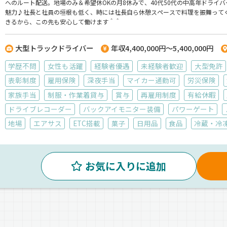
へのルート配送。地場のみ＆希望休OKの月8休みで、40代50代の中高年ドライ
魅力♪社長と社員の垣根も低く、時には社長自ら休憩スペースで料理を振舞って
きるから、この先も安心して働けます＾＾
大型トラックドライバー
年収4,400,000円～5,400,000円
学歴不問
女性も活躍
経験者優遇
未経験者歓迎
大型免許
表彰制度
雇用保険
深夜手当
マイカー通勤可
労災保険
家族手当
制服・作業着貸与
賞与
再雇用制度
有給休暇
ドライブレコーダー
バックアイモニター装備
パワーゲート
地場
エアサス
ETC搭載
菓子
日用品
食品
冷蔵・冷
お気に入りに追加