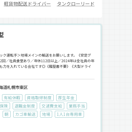
軽貨物配送ドライバー
タンクローリード
型
ック運転手＞地場メインの輸送をお願いします。《安定グ
回／社員食堂あり／年休112日以上／2024年は全社員の年
も力を入れている会社です◎《履歴書不要》《大型ドライ
海道札幌市東区
有給休暇
資格取得制度
厚生年金
保険
退職金制度
交通費支給
業務手当
朝
カゴ車輸送
地場
1人1台専用車