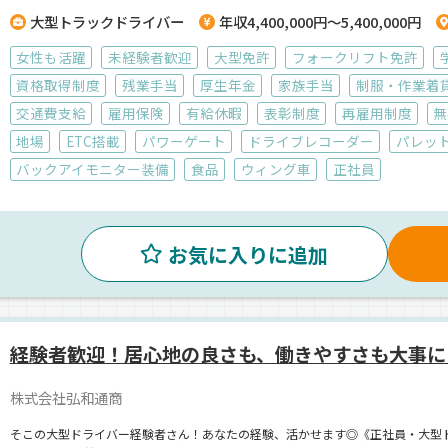
大型トラックドライバー
年収4,400,000円～5,400,000円
女性も活躍
未経験者歓迎
大型免許
フォークリフト免許
資格取得制度
残業手当
厚生年金
家族手当
制服・作業着
交通費支給
雇用保険
有給休暇
表彰制度
再雇用制度
無
地場
ETC搭載
パワーゲート
ドライブレコーダー
パレッ
バックアイモニター装備
食品
ウィング車
正社員
お気に入りに追加
経験者歓迎！居心地の良さも、働きやすさも大事に
株式会社弘和通商
そこの大型ドライバー経験者さん！あなたの経験、活かせます◎《正社員・大型