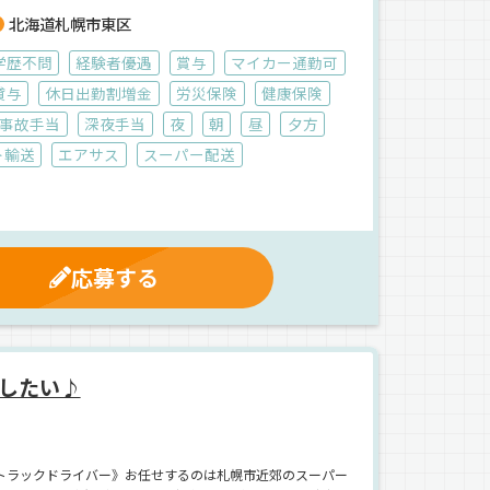
北海道札幌市東区
学歴不問
経験者優遇
賞与
マイカー通勤可
貸与
休日出勤割増金
労災保険
健康保険
事故手当
深夜手当
夜
朝
昼
夕方
ト輸送
エアサス
スーパー配送
応募する
したい♪
トラックドライバー》お任せするのは札幌市近郊のスーパー