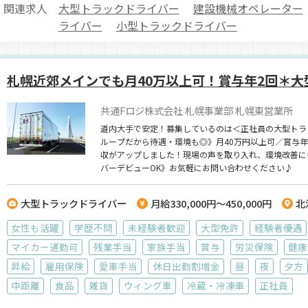
関連求人
大型トラックドライバー
建設機械オペレーター
ライバー
小型トラックドライバー
札幌近郊メインでも月40万以上可！賞与年2回＊大
共通Fロジ株式会社 札幌事業部 札幌東営業所
道内大手で安定！募集しているのは＜正社員の大型トラ
ループだから待遇・環境も◎》月40万円以上可／賞与年2
収がアップしました！現場の声を取り入れ、環境改善に
バーデビューOK》お気軽にお問い合わせください♪
大型トラックドライバー
月給330,000円～450,000円
北
女性も活躍
学歴不問
未経験者歓迎
大型免許
経験者優遇
マイカー通勤可
残業手当
家族手当
賞与
労災保険
健康
昇給
雇用保険
愛車手当
休日出勤割増金
昼
夜
夕方
中距離
食品
雑貨
ウィング車
冷蔵・冷凍車
正社員