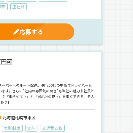
凍車
正社員
応募する
万円可
ーパーへのルート配送。40代50代の中高年ドライバーも
ます。さらに”社内の雰囲気の良さ”も当社の魅力♪社長と
！？『働きやすさ』と『居心地の良さ』を両立できる。そん
断あり】
北海道札幌市東区
表彰制度
賞与
交通費支給