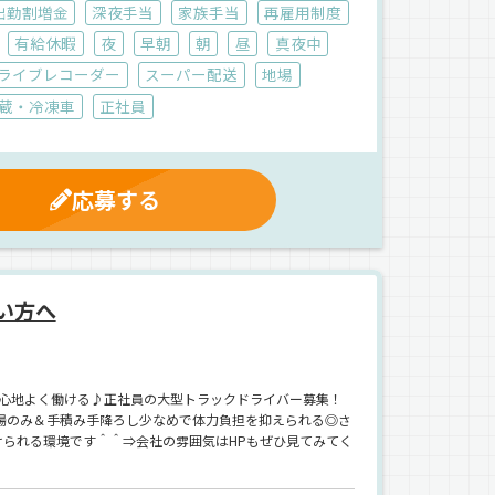
出勤割増金
深夜手当
家族手当
再雇用制度
有給休暇
夜
早朝
朝
昼
真夜中
ライブレコーダー
スーパー配送
地場
蔵・冷凍車
正社員
応募する
い方へ
居心地よく働ける♪正社員の大型トラックドライバー募集！
場のみ＆手積み手降ろし少なめで体力負担を抑えられる◎さ
けられる環境です＾＾⇒会社の雰囲気はHPもぜひ見てみてく