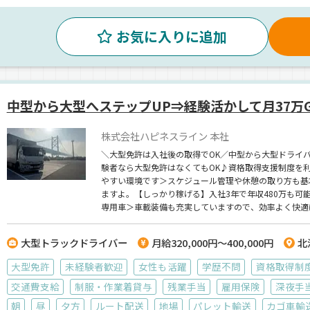
お気に入りに追加
中型から大型へステップUP⇒経験活かして月37万G
株式会社ハピネスライン 本社
＼大型免許は入社後の取得でOK／中型から大型ドライ
験者なら大型免許はなくてもOK♪資格取得支援制度を
やすい環境です＞スケジュール管理や休憩の取り方も基
ますよ。【しっかり稼げる】入社3年で年収480万も
専用車＞車載装備も充実していますので、効率よく快適
大型トラックドライバー
月給320,000円～400,000円
北
大型免許
未経験者歓迎
女性も活躍
学歴不問
資格取得制
交通費支給
制服・作業着貸与
残業手当
雇用保険
深夜手
朝
昼
夕方
ルート配送
地場
パレット輸送
カゴ車輸