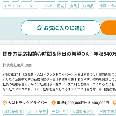
ドライブレコーダー
コンビニ配送
食品
日用品
冷蔵・冷
お気に入りに追加
働き方は応相談◎時間＆休日の希望OK！年収540
株式会社弘和通商
即戦力歓迎！《正社員・大型トラックドライバー》お任せするのは札幌市近郊のス
ムリなく活躍中です◎勤務時間や休日は希望を考慮！働きやすい環境を用意してい
社員の垣根も低く、時には社長自ら休憩スペースで料理を振舞ってくれることも
な当社でアナタのドライバー経験を活かしてみませんか？【賞与年2回／健康診
大型トラックドライバー
年収4,400,000円～5,400,000円
経験者優遇
女性も活躍
大型免許
未経験者歓迎
学歴不問