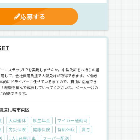
応募する
ET
バーにステップUPを実現しませんか。中型免許をお持ちの経
利用して、会社費用負担で大型免許が取得できます。＜働き
本的にドライバーに任せているますので、自由に活躍でき
可能！経験を積んで成長していってくださいね。＜一人一台の
に配送できます。
海道札幌市東区
度
大型連休
厚生年金
マイカー通勤可
当
労災保険
健康保険
有給休暇
賞与
送
1人1台専用車
スーパー配送