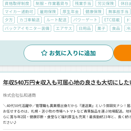
資格取得制度
制服・作業着貸与
残業手当
労災保険
休日
マイカー通勤可
雇用保険
厚生年金
健康保険
無事故手当
夕方
カゴ車輸送
ルート配送
パワーゲート
ETC搭載
ド
バックアイモニター装備
エアサス
日用品
菓子
食品
冷
お気に入りに追加
年収540万円★収入も可居心地の良さも大切にした
株式会社弘和通商
＼40代50代活躍中／管理職も異業種出身だから『運送業』という雰囲気ナシ！
お任せするのは、札幌・苫小牧の市場へトマトなど青果製品を運ぶ地場配送。地
らに賞与年2回・健康診断・食堂など福利厚生も充実！最長勤続23年と、長く続
ださい♪