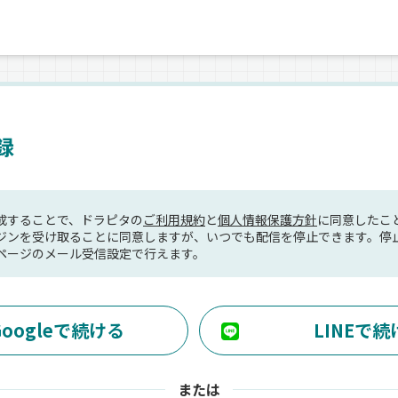
録
成することで、ドラピタの
ご利用規約
と
個人情報保護方針
に同意したこ
ジンを受け取ることに同意しますが、いつでも配信を停止できます。停
ページのメール受信設定で行えます。
Googleで続ける
LINEで続
または