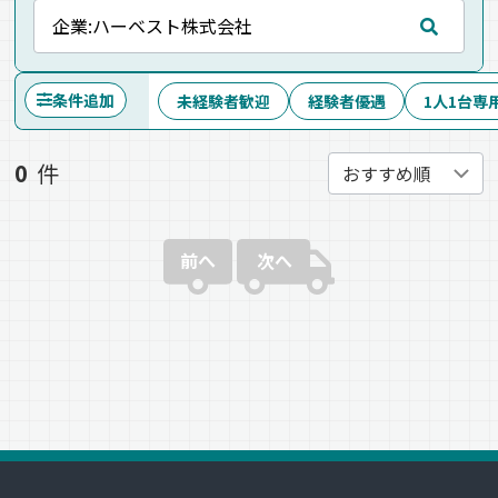
条件追加
未経験者歓迎
経験者優遇
1人1台専
0
件
前へ
次へ