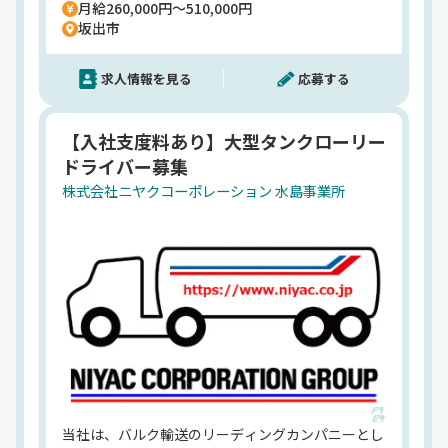
月給260,000円～510,000円
が安心して働ける職場を心掛けております。
HP
坂出市
https://www.niyac.co.jp/default.html
求人情報を見る
応募する
【入社支度料あり】大型タンクローリー
ドライバー募集
株式会社ニヤクコーポレーション 水島事業所
当社は、バルク輸送のリーディングカンパニーとし