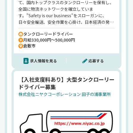
て、国内トップクラスのタンクローリーを保有し、
全国に物流ネットワークを確立していま
す。”Safety is our business"をスローガンに、
日々安全輸送、安全作業を心掛け、日本経済の発展
を物流面から支える役目を果たしています。また、
タンクローリードライバー
女性の就労環境も整備しております。全ての従業員
月給330,000円～500,000円
が安心して働ける職場を心掛けております。
倉敷市
求人情報を見る
応募する
【入社支度料あり】大型タンクローリー
ドライバー募集
株式会社ニヤクコーポレーション 田子の浦事業所