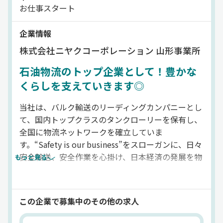
お仕事スタート
企業情報
株式会社ニヤクコーポレーション 山形事業所
石油物流のトップ企業として！豊かな
くらしを支えていきます◎
当社は、バルク輸送のリーディングカンパニーとし
て、国内トップクラスのタンクローリーを保有し、
全国に物流ネットワークを確立していま
す。“Safety is our business”をスローガンに、日々
安全輸送、安全作業を心掛け、日本経済の発展を物
もっと見る
流面から支える役目を果たしています。また、女性
の就労環境も整備しております。全ての従業員が安
心して働ける職場を心掛けております。
この企業で募集中のその他の求人
法人名
株式会社ニヤクコーポレーション