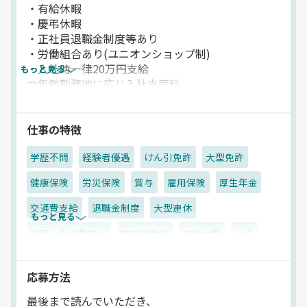
・有給休暇
・慶弔休暇
・正社員退職金制度等あり
・労働組合あり(ユニオンショップ制)
・入社時一律20万円支給
もっと見る
⇒年齢勤務地に応じ入社支度料
最大60万円支給(予告なく変更あり)。
・社有宿舎利用制度あり
・体力を必要とする作業は少なく、男女とも活躍可
仕事の特徴
・賃金･賞与･退職金は業界屈指の水準
学歴不問
経験者優遇
けん引免許
大型免許
・業界随一の研修制度
・履歴書は当社専用フォーマットをご利用下さい。
健康保険
労災保険
賞与
雇用保険
厚生年金
(http://www.niyac.co.jp/)
・会社見学をご希望の方は、お気軽にお問い合わせ
交通費支給
退職金制度
大型連休
もっと見る
下さい
制服・作業着貸与
無事故手当
有給休暇
夕方
早朝
朝
昼
拠点多数
地場
危険物
応募方法
タンクローリー
正社員
最後まで読んでいただき、