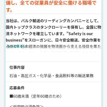
備し、全ての従業員が安全に働ける職場で
す。
当社は、バルク輸送のリーディングカンパニーとして、
国内トップクラスのタンクローリーを保有し、全国に物
流ネットワークを確立しています。”Safety is our
business"をスローガンに、日々安全輸送、安全作業を
心掛け、日本経済の発展を物流面から支える役目を果た
もっと見る
しています。また、女性の就労環境も整備しておりま
す。全ての従業員が安心して働ける職場を心掛けており
ます。
仕事内容
石油・高圧ガス・化学品・食品飲料等の輸送業務
応募条件
■60歳未満（定年60歳のため）
＜採用時必須免許＞