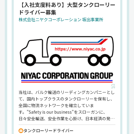
【入社支度料あり】大型タンクローリー
代表者
代表取締役社長堀江浩太
ドライバー募集
設立
株式会社ニヤクコーポレーション 坂出事業所
昭和23年3月
住所
東京都江東区冬木 14-5
資本金
8億円
従業員数
2,796名（2022年6月末現在、グループ連結従業員
数）
業務内容
一般石油類をはじめ､高圧ガス､化学製品､産業廃棄
当社は、バルク輸送のリーディングカンパニーとし
物､海上コンテナ及び食品飲料等の貨物自動車運送
て、国内トップクラスのタンクローリーを保有し、
･石油元売会社等の油槽所の管理､運営 ･倉庫業 ･JR
全国に物流ネットワークを確立していま
各社の石油類に関する諸作業 ･石油製品､ドラム缶､
す。”Safety is our business"をスローガンに、
日々安全輸送、安全作業を心掛け、日本経済の発展
自動車及び関連部品等の販売 ･不動産､車両等の賃
を物流面から支える役目を果たしています。また、
貸 ･石油基地防災事業 ･保険代理業 ･情報システム
タンクローリードライバー
女性の就労環境も整備しております。全ての従業員
の開発販売等