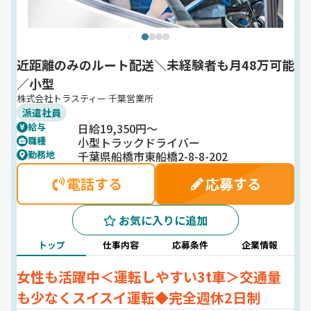
近距離のみのルート配送＼未経験者も月48万可能
／小型
株式会社トラスティー 千葉営業所
派遣社員
日給19,350円～
給与
小型トラックドライバー
職種
千葉県船橋市東船橋2-8-8-202
勤務地
電話する
応募する
お気に入りに追加
トップ
仕事内容
応募条件
企業情報
女性も活躍中＜運転しやすい3t車＞交通量
も少なくスイスイ運転◆完全週休2日制