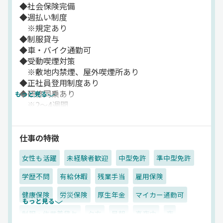
◆社会保険完備
◆週払い制度
※規定あり
◆制服貸与
◆車・バイク通勤可
◆受動喫煙対策
※敷地内禁煙、屋外喫煙所あり
◆正社員登用制度あり
◆研修同乗あり
もっと見る
※2～4週間
◆賞与あり
仕事の特徴
女性も活躍
未経験者歓迎
中型免許
準中型免許
学歴不問
有給休暇
残業手当
雇用保険
健康保険
労災保険
厚生年金
マイカー通勤可
もっと見る
制服・作業着貸与
夕方
早朝
真夜中
夜