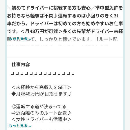
＼初めてドライバーに挑戦する方も安心／準中型免許を
お持ちなら経験は不問♪運転するのは小回りのきく3t
車だから、ドライバーは初めての方も始めやすいお仕事
です。＜月48万円が可能＞多くの先輩がドライバー未経
験で入社して、しっかりと稼いでいます。【ルート配
もっと見る
送】運転する道が決まっているルート配送なので、一
度、覚えてしまえば繰り返すだけでOK♪夜勤は交通量
も少なく、スイスイ運転できます。＜女性も多数活躍中
仕事内容
＞重い荷物を扱うことがないので、女性の方も無理せず
┛┛┛┛┛┛┛┛┛┛┛┛┛┛
続けられています。
＜未経験から高収入をGET＞
◆月収48万円が目指せます♪
◎運転する道が決まってる
⇒近距離のみのルート配送♪
＜女性ドライバーも活躍中＞
もっと見る