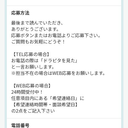
拠点多数
パワーゲート
コンビニ配送
地場
応募方法
ドライブレコーダー
バックアイモニター装備
最後まで読んでいただき、
ルート配送
食品
冷蔵・冷凍車
派遣社員
ありがとうございます。
応募ボタンまたはお電話よりご応募下さい。
ご質問もお気軽にどうぞ！
【TEL応募の場合】
お電話の際は「ドラピタを見た」
と一言お願いします。
※担当不在の場合はWEB応募をお願いします。
【WEB応募の場合】
24時間受付中！
任意項目内にある「希望連絡日」に
【希望連絡時間帯・面談希望日】
の2点をご記入下さい
電話番号