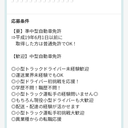
┛┛┛┛┛┛┛┛┛┛┛┛┛┛
/／
★派遣社員／小型ドライバー
応募条件
━━━━━━━━━━━
【要】準中型自動車免許
＊具体的な仕事内容＊
⇒平成19年6月1日以前に
3t冷蔵・冷凍車に乗って
取得した方は普通免許でOK！
下記の業務を担当します。
【歓迎】中型自動車免許
＜配送品目＞
食品
◎小型トラックドライバー未経験歓迎
※冷凍食品やアイスなど
◎運送業界未経験でもOK
◎小型ドライバー初挑戦を応援！
＜配送先＞
◎学歴不問！職歴不問！
コンビニの各店舗
◎小型トラック運転手の経験問いません◎
◎もちろん現役小型ドライバーも大歓迎
＜配送エリア＞
◎配送・配達の経験が活かせます
千葉県内
◎小型トラック運転手初挑戦大歓迎
※船橋市が中心
◎異業種からの転職応援
＜配送件数＞