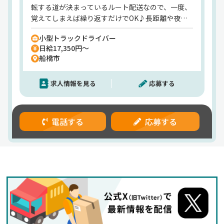
転する道が決まっているルート配送なので、一度、
覚えてしまえば繰り返すだけでOK♪長距離や夜勤
はないので、未経験者も安心してください。＜月41
小型トラックドライバー
万円が可能＞多くの先輩がドライバー未経験で入社
日給17,350円～
して、しっかりと稼ぐことができていますよ。＜女
船橋市
性も多数活躍中＞重い荷物を扱うことがないので、
女性の方も無理せず続けられています。
求人情報を見る
応募する
電話する
応募する