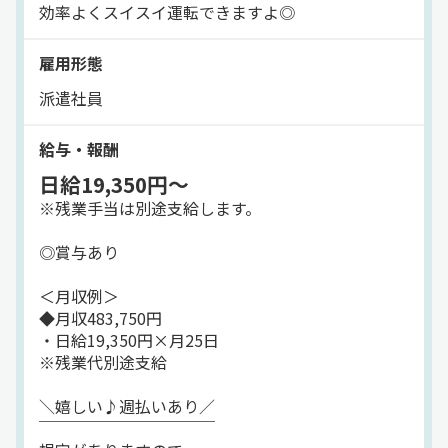
効率よくスイスイ運転できますよ◎
◎POINT:3
⇒女性ドライバーも活躍中！
雇用形態
重い荷物はありませんので
派遣社員
力仕事に自信のない方も
無理せず長く続けられます。
給与・報酬
◎POINT:4
日給19,350円～
⇒交通量が少ない道を配送！
※残業手当は別途支給します。
夜勤の時間は交通量も少なく
渋滞などもないので
◎賞与あり
未経験の方も運転しやすい♪
＜月収例＞
／
◆月収483,750円
さらに働きやすい
・日給19,350円×月25日
環境も整っています♪
※残業代別途支給
＼
＼嬉しい♪週払いあり／
◆しっかり休める！完全週休2日制
￣￣￣￣￣￣￣￣￣￣￣
～～～～～～～～～～～～～～～～