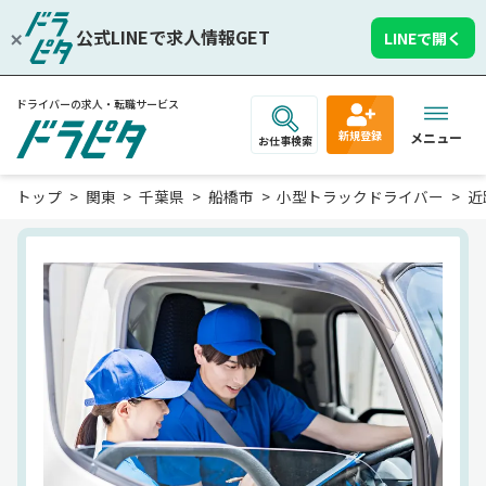
公式LINEで求人情報GET
LINEで開く
ドライバーの求人・転職サービス
新規登録
メニュー
お仕事検索
トップ
関東
千葉県
船橋市
小型トラックドライバー
近