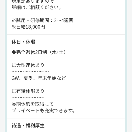
規定がありますので
もちろん大型連休もあり！
詳細はご相談ください。
有給休暇の取得も可能なので
プライベートも充実できます。
※試用・研修期間：2〜4週間
※日給18,000円
休日・休暇
◆完全週休2日制（水･土）
◎大型連休あり
～～～～～～～～
GW、夏季、年末年始など
◎有給休暇あり
～～～～～～～
長期休暇を取得して
プライベートも充実できます。
待遇・福利厚生