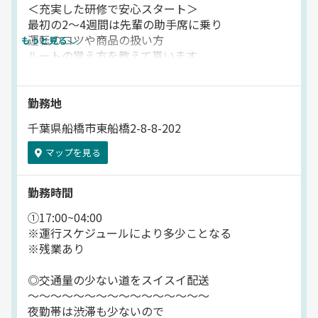
＜充実した研修で安心スタート＞
1日約20件
最初の2～4週間は先輩の助手席に乗り
運転のコツや商品の扱い方
もっと見る
＜積み降ろし方法＞
ルートの覚え方を教えて貰います。
配送品目により
カゴ台車や台車を使用。
分からないことは何でも質問できるので
※手積み・手降ろしあり
安心して始められる環境です。
勤務地
▼▼ POINT ▼▼
千葉県船橋市東船橋2-8-8-202
━━━━━━━━━
マップを見る
◎POINT:1
⇒未経験者もしっかり稼げる！
勤務時間
ほとんどの先輩が未経験で入社！
初めての方も月48万円が可能です。
①17:00~04:00
※運行スケジュールにより多少ことなる
◎POINT:2
※残業あり
⇒近距離のみのルート配送！
運転する道は決まっているので
◎交通量の少ない道をスイスイ配送
一度、覚えてしまえば
～～～～～～～～～～～～～～～～
後は繰り返すだけでOKです。
夜勤帯は渋滞も少ないので