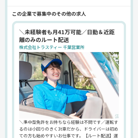
での挨拶やマナーを大切にしており、誠実な対応を
心掛けています。運送業に特化した求人サイト「ド
この企業で募集中のその他の求人
ラピタ」では小型トラックドライバー(3t冷蔵・冷
凍車)の転職・求人情報を掲載しています。
＼未経験者も月41万可能／日勤＆近距
法人名
離のみのルート配送
株式会社トラスティー
代表者
株式会社トラスティー 千葉営業所
杉田 昭博
設立
設立2010年4月
住所
埼玉県川口市道合 302-6
業務内容
◆一般貨物運送事業
◆一般労働者派遣事業
HP
https://torasuty-0809.co.jp/
＼準中型免許をお持ちなら経験は不問です／運転す
るのは小回りのきく3t車だから、ドライバーは初め
ての方も始めやすいお仕事です。【ルート配送】運