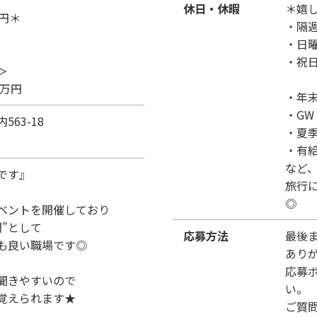
休日・休暇
＊嬉
円＊
・隔
・日
・祝
＞
8万円
・年
・GW
563-18
・夏
・有
など
です』
旅行
◎
ベントを開催しており
間”として
応募方法
最後
も良い職場です◎
あり
応募
聞きやすいので
い。
覚えられます★
ご質