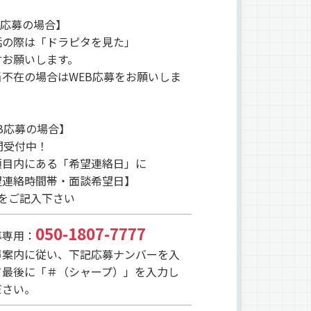
L応募の場合】
話の際は「ドラピタを見た」
言お願いします。
当不在の場合はWEB応募をお願いしま
B応募の場合】
間受付中！
項目内にある「希望連絡日」に
望連絡時間帯・面談希望日】
点をご記入下さい
050-1807-7777
募専用：
声案内に従い、下記応募ナンバーを入
て最後に「＃（シャープ）」を入力し
ださい。