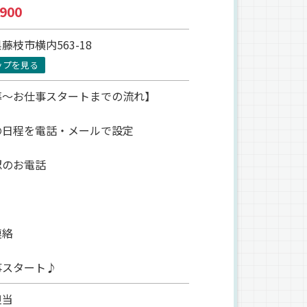
900
藤枝市横内563-18
ップを見る
募～お仕事スタートまでの流れ】
の日程を電話・メールで設定
認のお電話
連絡
事スタート♪
担当