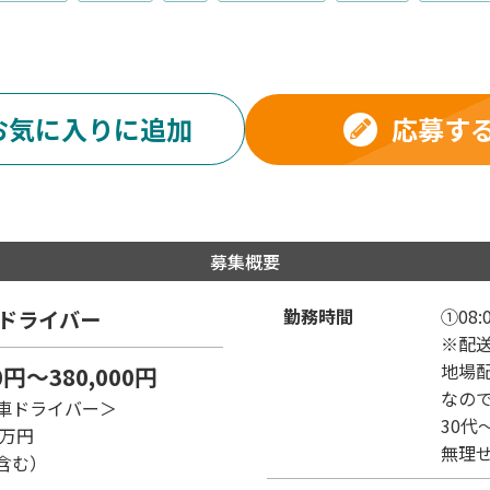
応募す
お気に入りに追加
募集概要
勤務時間
①08:0
ドライバー
※配
地場
0円～380,000円
なの
車ドライバー＞
30代
8万円
無理
含む）