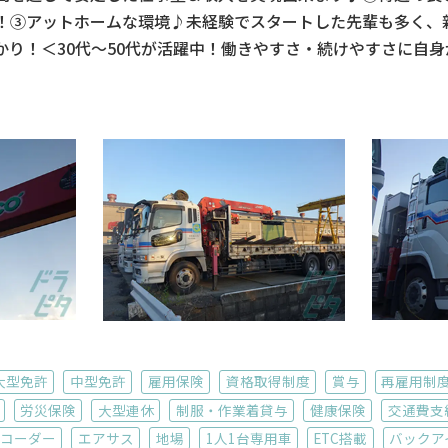
！③アットホームな環境♪未経験でスタートした先輩も多く、
かり！＜30代～50代が活躍中！働きやすさ・続けやすさに自
大型免許
中型免許
雇用保険
資格取得制度
賞与
再雇用制
労災保険
大型連休
制服・作業着貸与
健康保険
交通費支
コーダー
エアサス
地場
1人1台専用車
ETC搭載
バックア