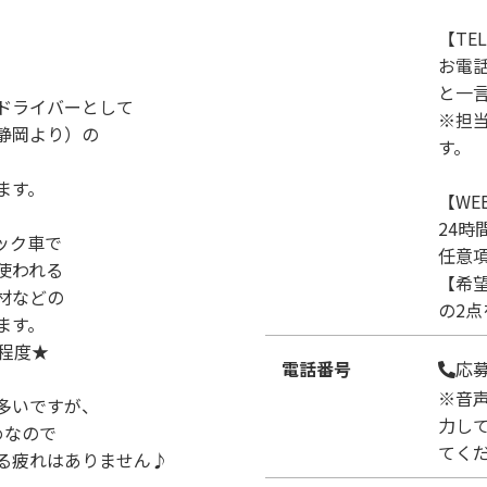
【TE
お電
と一
ドライバーとして
※担
静岡より）の
す。
ます。
【WE
24時
ユニック車で
任意
使われる
【希
材などの
の2
ます。
戦程度★
電話番号
応
※音
多いですが、
力し
めなので
てく
る疲れはありません♪