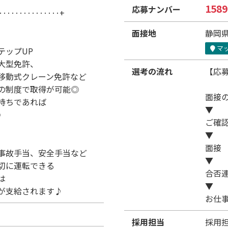
1589
応募ナンバー
‥‥‥‥‥‥‥‥+
面接地
静岡県
マ
テップUP
大型免許、
選考の流れ
【応
移動式クレーン免許など
の制度で取得が可能◎
面接
持ちであれば
▼
◎
ご確
▼
面接
事故手当、安全手当など
▼
切に運転できる
合否
は
▼
が支給されます♪
お仕
採用担当
採用