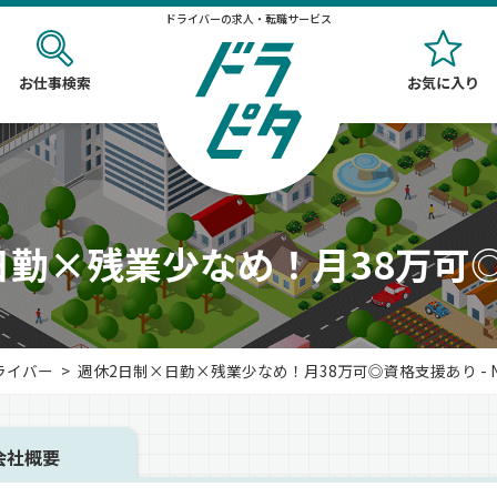
ドライバーの求人・転職サービス
お仕事検索
お気に入り
日勤×残業少なめ！月38万可
ライバー
週休2日制×日勤×残業少なめ！月38万可◎資格支援あり - No.
会社概要