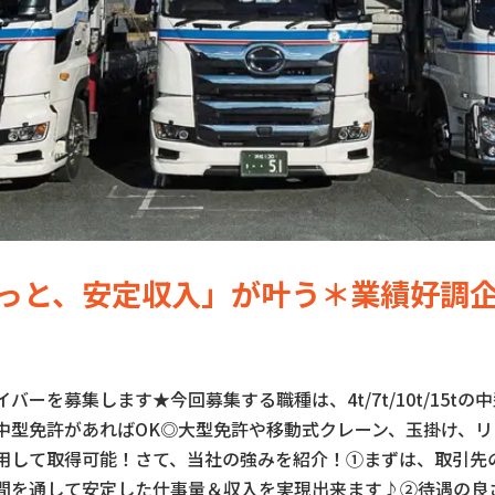
っと、安定収入」が叶う＊業績好調企
バーを募集します★今回募集する職種は、4t/7t/10t/15t
中型免許があればOK◎大型免許や移動式クレーン、玉掛け、
用して取得可能！さて、当社の強みを紹介！①まずは、取引先
間を通して安定した仕事量＆収入を実現出来ます♪②待遇の良