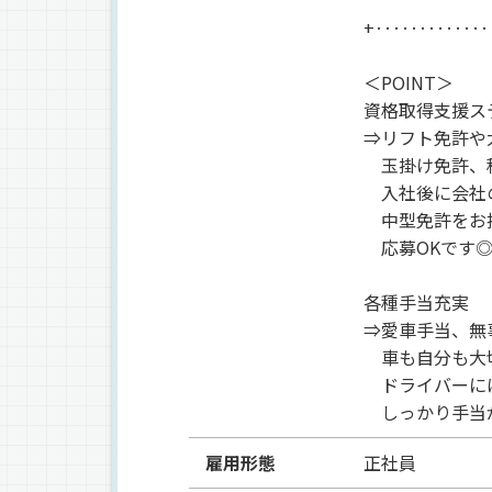
+‥‥‥‥‥‥
＜POINT＞
資格取得支援ス
⇒リフト免許や
玉掛け免許、
入社後に会社
中型免許をお
応募OKです
各種手当充実
⇒愛車手当、無
車も自分も大
ドライバーに
しっかり手当
雇用形態
正社員