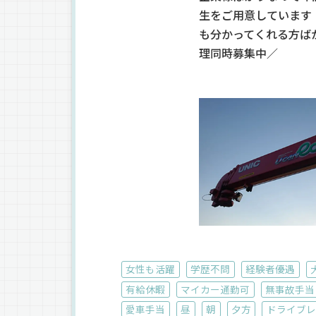
生をご用意しています
も分かってくれる方ば
理同時募集中／
女性も活躍
学歴不問
経験者優遇
有給休暇
マイカー通勤可
無事故手当
愛車手当
昼
朝
夕方
ドライブレ