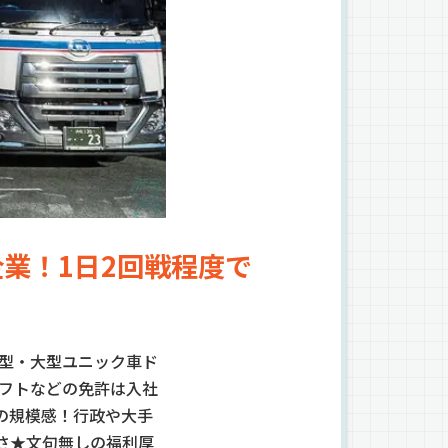
業！1日2回戦程度で
の中型・大型ユニック車ド
リフトなどの免許は入社
の規模感！行政や大手
さ★文句無しの福利厚