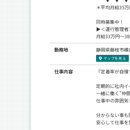
＊平均月給35万
同時募集中！
▶＜運行管理者
月給33万円～3
勤務地
静岡県
藤枝市
横内
マップを見る
仕事内容
『定着率が自慢
定期的に社内イ
一緒に働く”仲
仕事中の雰囲気
分からない事も
安心して仕事を