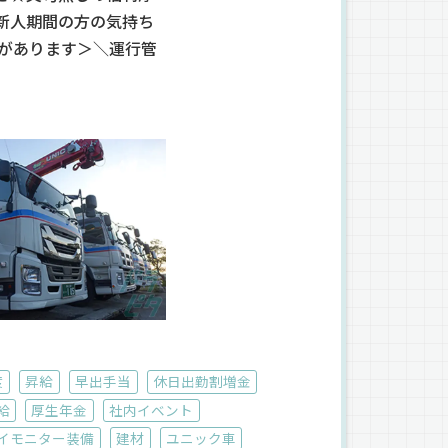
新人期間の方の気持ち
身があります＞＼運行管
度
昇給
早出手当
休日出勤割増金
給
厚生年金
社内イベント
イモニター装備
建材
ユニック車