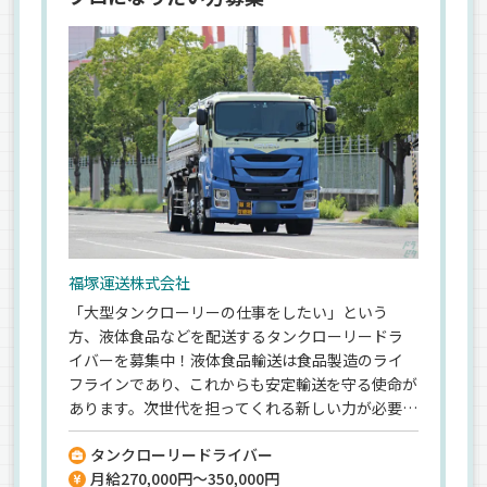
のお仕事です！
福塚運送株式会社
「大型タンクローリーの仕事をしたい」という
方、液体食品などを配送するタンクローリードラ
イバーを募集中！液体食品輸送は食品製造のライ
フラインであり、これからも安定輸送を守る使命が
あります。次世代を担ってくれる新しい力が必要で
す。必要な資格は入社後取得でもOK⇒運転も作業
タンクローリードライバー
もしっかりとお教えします。未経験を沢山育ててき
月給270,000円～350,000円
たからこそ《 教育体制 》には自信あり。タンクロ