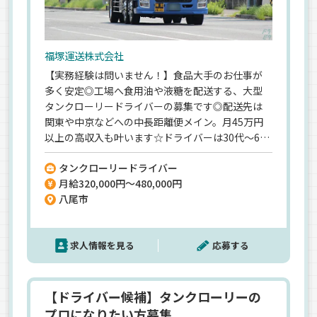
福塚運送株式会社
【実務経験は問いません！】食品大手のお仕事が
多く安定◎工場へ食用油や液糖を配送する、大型
タンクローリードライバーの募集です◎配送先は
関東や中京などへの中長距離便メイン。月45万円
以上の高収入も叶います☆ドライバーは30代～60
代の幅広い世代が活躍中◎未経験入社が約50%の
タンクローリードライバー
当社では、入社後研修の手厚さが自慢★当社の未
月給320,000円～480,000円
来を担ってくれるトラックドライバーとして基本
八尾市
からしっかり教えます♪先輩運転手も、面倒見が
よく責任感の強いメンバーなので安心してくださ
いね＾＾《ウレシイ安全表彰》毎年「無事故」
求人情報を見る
応募する
「無違反」ドライバーには手当を支給☆前回の無
違反ボーナスは、トラック運転手の85%が獲得し
ました◎トラックは平均年4台が新車に☆「ドライ
バーとして稼ぎたいけど経験がなくて不安」「若
【ドライバー候補】タンクローリーの
手から第一線で活躍したい」そんな方にピッタリ
プロになりたい方募集