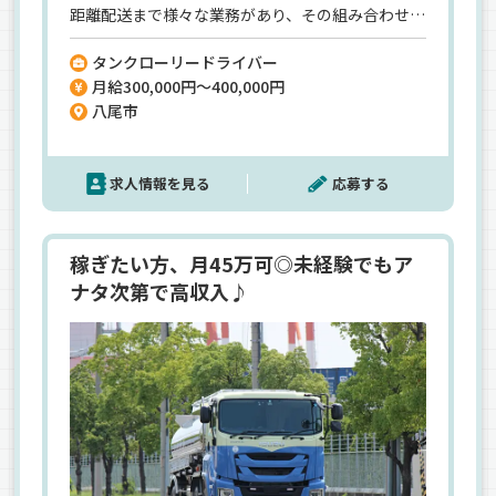
距離配送まで様々な業務があり、その組み合わせを
工夫して、働きやすい職場を目指しています。小さ
タンクローリードライバー
なお子様のいる人は近畿地区メインで、日帰り運
月給300,000円～400,000円
行。稼ぎたくなったら出勤日を増やしたり…長距
八尾市
離運行にしたり…も可◎など、運送業だからこそで
きる柔軟な働き方が魅力です◎受注の増加と今後
のベテラン社員の定年退職を見据えて大募集中！
求人情報を見る
応募する
気軽にご応募ください＾＾
稼ぎたい方、月45万可◎未経験でもア
ナタ次第で高収入♪