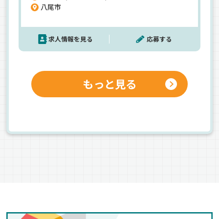
八尾市
ーリーは技術職であり、習得には時間がかかるので
大型免許を持ってない方は、まずは軽作業・品質
管理・簡単な整備などを交えながら、資格と経験
求人情報を見る
応募する
値を獲得して行ってください◎大型免許所持者は
基本研修後、現場で実績を積みながら成長して下
さい！「もっと仕事がしたい」という希望があれ
ば、それも大歓迎です◎
もっと見る