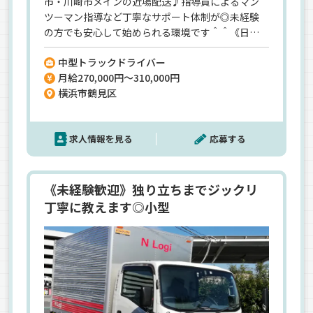
市・川崎市メインの近場配送♪指導員によるマン
ツーマン指導など丁寧なサポート体制が◎未経験
の方でも安心して始められる環境です＾＾《日勤
のみ／年間休日実質120日／有休消化のしやすさバ
中型トラックドライバー
ツグン》プライベートも大事にできます♪【最近
月給270,000円～310,000円
本格的に配送事業をスタートさせた大黒営業所】
横浜市鶴見区
ここから事業を拡大していくために新しく仲間を
迎えます！「心機一転スタートしたい」そんなタ
イミングにもピッタリです！
求人情報を見る
応募する
《未経験歓迎》独り立ちまでジックリ
丁寧に教えます◎小型