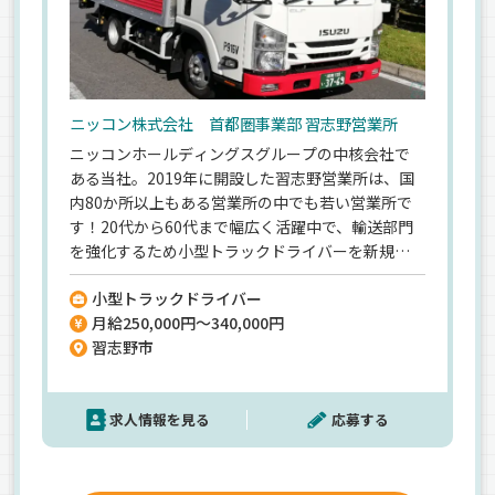
ニッコン株式会社 首都圏事業部 習志野営業所
ニッコンホールディングスグループの中核会社で
ある当社。2019年に開設した習志野営業所は、国
内80か所以上もある営業所の中でも若い営業所で
す！20代から60代まで幅広く活躍中で、輸送部門
を強化するため小型トラックドライバーを新規募
集◎関東エリア内での近距離配送なので泊まり運
小型トラックドライバー
行なし♪経験豊富な先輩ドライバーがマンツーマ
月給250,000円～340,000円
ンで指導するので未経験の方、経験が浅い方もご
習志野市
安心ください^^ゆくゆくは資格取得支援制度を使
って大型ドライバーへのステップアップも可能★
お客様の信頼に応えるためスタッフ一丸となって
求人情報を見る
応募する
頑張っています◎誇りあるプロドライバーとして
一緒に活躍してみませんか♪