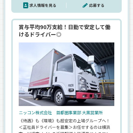
求人情報を見る
応募する
有無は不問！＞＜将来的に大型ドライバーへの道
も◎＞
賞与平均90万支給！日勤で安定して働
けるドライバー◎
ニッコン株式会社 首都圏事業部 大黒営業所
《待遇》も《環境》も超安定の上場グループへ！
＜正社員ドライバーを募集＞お任せするのは横浜