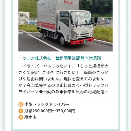
ニッコン株式会社 首都圏事業部 厚木営業所
「ドライバーやってみたい！」「もっと規模が大
きくて安定した会社に行きたい！」転職のきっか
けや理由は問いません。現状を変えてみません
か？今回募集するのは正社員の＜小型トラックド
ライバー＞◆日勤のみ◆神奈川県内の地場配送◆
月35万も可能！◎健康優良企業にも認定されてお
小型トラックドライバー
り、トラック運転手にムリはさせません！＜大手だ
月給290,000円～350,000円
からこそ待遇もしっかり＞賞与年2回、退職金、各
厚木市
種休暇制度や豊富な手当など、この先長い目で見て
も安心できる環境です。まずはお問い合わせだけで
もお気軽にご連絡ください◎＜ドライバー経験の