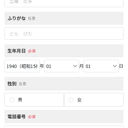
ふりがな
任意
生年月日
必須
年
月
日
性別
任意
男
女
電話番号
必須