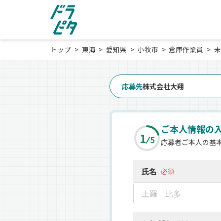
トップ
東海
愛知県
小牧市
倉庫作業員
未
応募先
株式会社大翔
ご本人情報の
1
5
応募者ご本人の基
氏名
必須