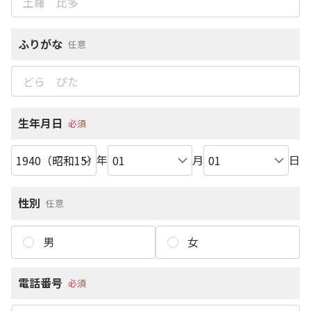
ふりがな
任意
生年月日
必須
年
月
日
性別
任意
男
女
電話番号
必須