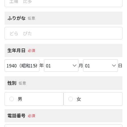
ふりがな
任意
生年月日
必須
年
月
日
性別
任意
男
女
電話番号
必須