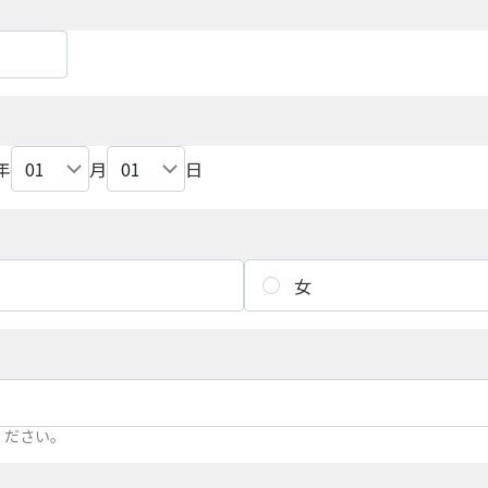
年
月
日
女
ください。