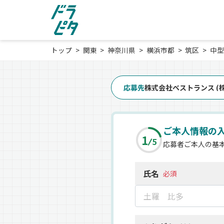
トップ
関東
神奈川県
横浜市都
筑区
中型
応募先
株式会社ベストランス (
ご本人情報の
1
5
応募者ご本人の基
氏名
必須