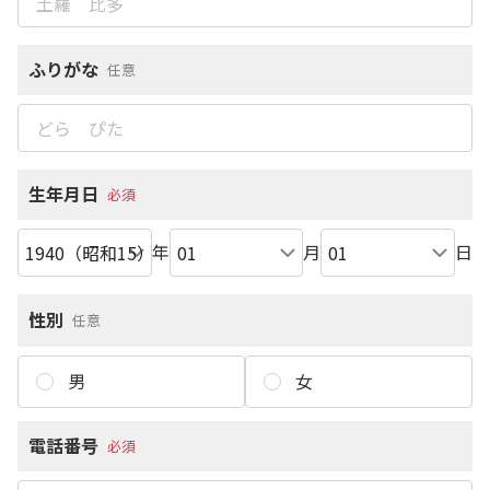
ふりがな
任意
生年月日
必須
年
月
日
性別
任意
男
女
電話番号
必須