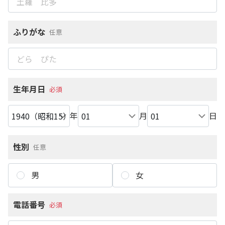
ふりがな
任意
生年月日
必須
年
月
日
性別
任意
男
女
電話番号
必須