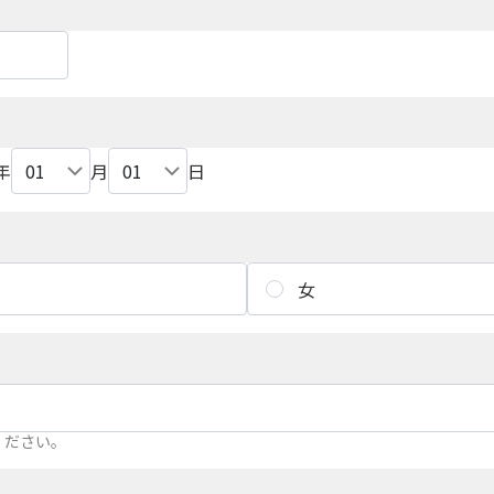
年
月
日
女
ください。