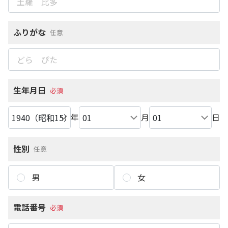
ふりがな
任意
生年月日
必須
年
月
日
性別
任意
男
女
電話番号
必須