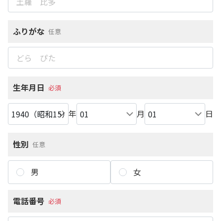
ふりがな
任意
生年月日
必須
年
月
日
性別
任意
男
女
電話番号
必須