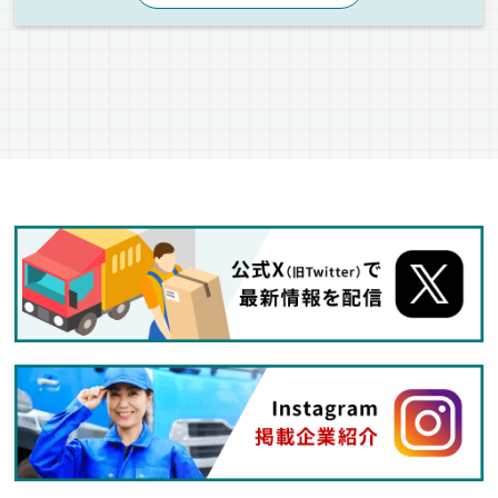
ジョロダー・ジョルダー
ETC搭載
エアサス
ドライブレコーダー
地場
AT可
バックアイモニター装備
ダンボール
その他
家電
ウィング車
正社員