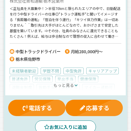
株式会社青和運輸 栃木営業所
＜正社員を大募集中！＞半径70kmと限られたエリアの中で、日勤配送
を行う中型ドライバーの仕事◎"トラック運転手"と聞いてイメージす
る「長距離の運転」「宿泊を伴う運行」「キツイ体力作業」は一切あ
りません＾＾取引先は大手がほとんどなので、おかげさまで安定した
基盤を築いています。⇒その分、社員のみなさんに還元できることも
たくさん！例えば、給与は歩合制なので理想の収入に合わせて働き方
をコントロールできますよ◎＜運送業の経験不問！＞＜ドライバー初
挑戦を応援！＞まずは気軽にお問い合わせください◎
中型トラックドライバー
月給280,000円～
栃木県佐野市
未経験者歓迎
学歴不問
中型免許
キャリアアップ
普通免許
労災保険
早出手当
健康保険
もっと見る
退職金制度
皆勤手当
家族手当
マイカー通勤可
休日出勤割増金
残業手当
交通費支給
制服・作業着貸与
有給休暇
昇給
厚生年金
電話する
応募する
財形貯蓄制度
寮完備
資格取得制度
深夜手当
業務手当
再雇用制度
社宅対応可
賞与
お気に入りに追加
雇用保険
大型連休
無事故手当
朝
夕方
昼