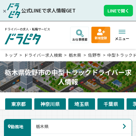
公式LINEで求人情報GET
LINEで開く
ドライバーの求人・転職サービス
新規登録
メニュー
お仕事検索
トップ
ドライバー求人検索
栃木県
佐野市
中型トラック
栃木県佐野市の中型トラックドライバー求
人情報
東京都
神奈川県
埼玉県
千葉県
勤務地