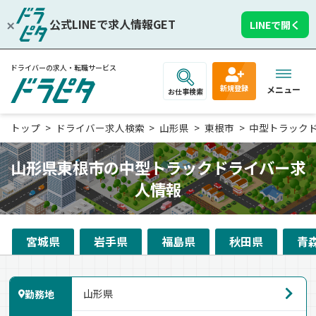
公式LINEで求人情報GET
LINEで開く
ドライバーの求人・転職サービス
新規登録
メニュー
お仕事検索
トップ
ドライバー求人検索
山形県
東根市
中型トラック
山形県東根市の中型トラックドライバー求
人情報
宮城県
岩手県
福島県
秋田県
青
勤務地