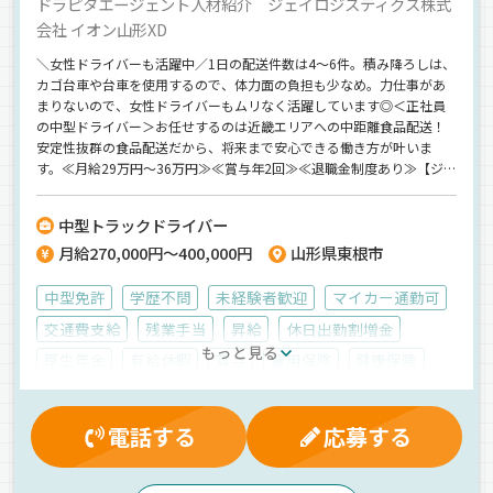
ドラピタエージェント人材紹介 ジェイロジスティクス株式
会社 イオン山形XD
＼女性ドライバーも活躍中／1日の配送件数は4～6件。積み降ろしは、
カゴ台車や台車を使用するので、体力面の負担も少なめ。力仕事があ
まりないので、女性ドライバーもムリなく活躍しています◎＜正社員
の中型ドライバー＞お任せするのは近畿エリアへの中距離食品配送！
安定性抜群の食品配送だから、将来まで安心できる働き方が叶いま
す。≪月給29万円～36万円≫≪賞与年2回≫≪退職金制度あり≫【ジ
ェイロジスティクス株式会社 イオン山形XD】でのお仕事ですが、応
募はドラピタエージェントを通じてのご紹介になります！
中型トラックドライバー
月給270,000円～400,000円
山形県東根市
中型免許
学歴不問
未経験者歓迎
マイカー通勤可
交通費支給
残業手当
昇給
休日出勤割増金
もっと見る
厚生年金
有給休暇
賞与
雇用保険
健康保険
労災保険
退職金制度
制服・作業着貸与
夜
早朝
朝
夕方
昼
ETC搭載
長距離
中距離
電話する
応募する
食品
箱車
正社員