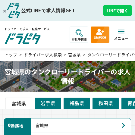
公式LINEで求人情報GET
LINEで開く
ドライバーの求人・転職サービス
新規登録
メニュー
お仕事検索
トップ
ドライバー求人検索
宮城県
タンクローリードライバ
宮城県のタンクローリードライバーの求人
情報
岩手県
福島県
秋田県
青
宮城県
勤務地