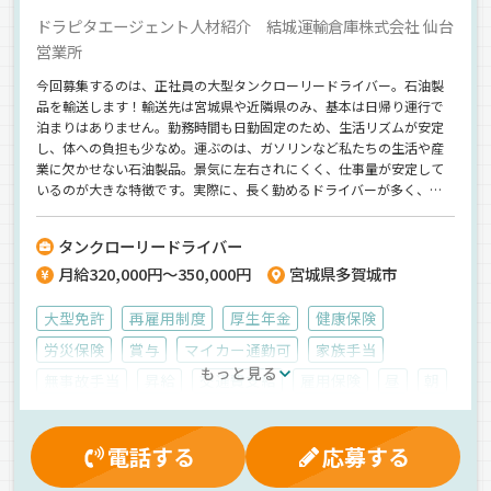
ドラピタエージェント人材紹介 結城運輸倉庫株式会社 仙台
営業所
今回募集するのは、正社員の大型タンクローリードライバー。石油製
品を輸送します！輸送先は宮城県や近隣県のみ、基本は日帰り運行で
泊まりはありません。勤務時間も日勤固定のため、生活リズムが安定
し、体への負担も少なめ。運ぶのは、ガソリンなど私たちの生活や産
業に欠かせない石油製品。景気に左右されにくく、仕事量が安定して
いるのが大きな特徴です。実際に、長く勤めるドライバーが多く、将
来を見据えて働ける環境が整っています。正社員雇用で、賞与年2回、
昇給実績あり、退職金制度も完備。経験者の方にこそ選んでほしい職
タンクローリードライバー
場です。【結城運輸倉庫株式会社】でのお仕事ですが、応募はドラピ
月給320,000円～350,000円
宮城県多賀城市
タエージェントを通じてのご紹介になります！
大型免許
再雇用制度
厚生年金
健康保険
労災保険
賞与
マイカー通勤可
家族手当
もっと見る
無事故手当
昇給
交通費支給
雇用保険
昼
朝
夕方
地場
拠点多数
工業製品
正社員
電話する
応募する