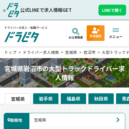
公式LINEで求人情報GET
LINEで開く
ドライバーの求人・転職サービス
新規登録
メニュー
お仕事検索
トップ
ドライバー求人検索
宮城県
岩沼市
大型トラック
宮城県岩沼市の大型トラックドライバー求
人情報
岩手県
福島県
秋田県
青
宮城県
勤務地