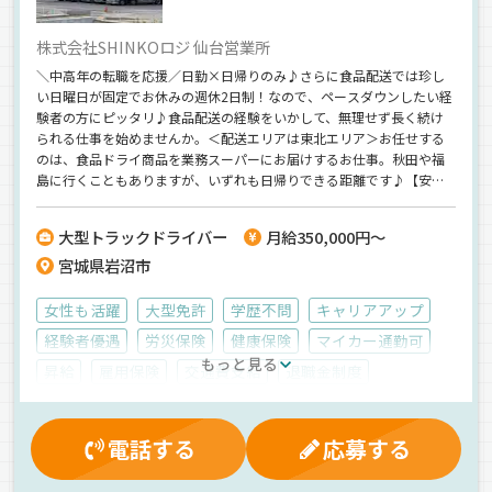
株式会社SHINKOロジ 仙台営業所
＼中高年の転職を応援／日勤×日帰りのみ♪さらに食品配送では珍し
い日曜日が固定でお休みの週休2日制！なので、ペースダウンしたい経
験者の方にピッタリ♪食品配送の経験をいかして、無理せず長く続け
られる仕事を始めませんか。＜配送エリアは東北エリア＞お任せする
のは、食品ドライ商品を業務スーパーにお届けするお仕事。秋田や福
島に行くこともありますが、いずれも日帰りできる距離です♪【安定
性も抜群】当社はサードパーティーロジスティクスを追求し全国展開
する老舗の物流企業！経営が安定していますので、安心して長く働け
大型トラックドライバー
月給350,000円～
ます。
宮城県岩沼市
女性も活躍
大型免許
学歴不問
キャリアアップ
経験者優遇
労災保険
健康保険
マイカー通勤可
もっと見る
昇給
雇用保険
交通費支給
退職金制度
制服・作業着貸与
厚生年金
賞与
夜
昼
夕方
朝
バックアイモニター装備
パワーゲート
地場
電話する
応募する
中距離
ETC搭載
ドライブレコーダー
ルート配送