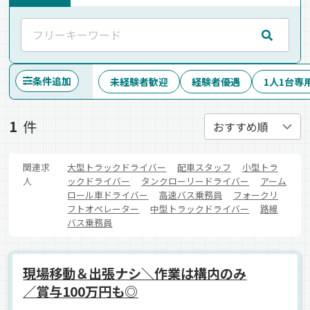
条件追加
未経験者歓迎
経験者優遇
1人1台専
1
件
関連求
大型トラックドライバー
配車スタッフ
小型トラ
人
ックドライバー
タンクローリードライバー
アーム
ロール車ドライバー
高速バス乗務員
フォークリ
フトオペレーター
中型トラックドライバー
路線
バス乗務員
現場移動＆出張ナシ＼作業は構内のみ
／賞与100万円も◎