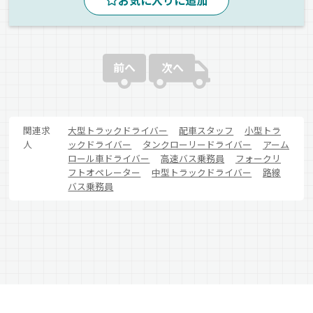
お気に入りに追加
真夜中
地場
ドライブレコーダー
鉄
正社員
前へ
次へ
関連求
大型トラックドライバー
配車スタッフ
小型トラ
人
ックドライバー
タンクローリードライバー
アーム
ロール車ドライバー
高速バス乗務員
フォークリ
フトオペレーター
中型トラックドライバー
路線
バス乗務員