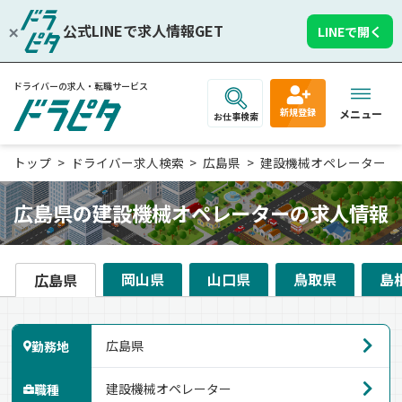
公式LINEで求人情報GET
LINEで開く
ドライバーの求人・転職サービス
新規登録
メニュー
お仕事検索
トップ
ドライバー求人検索
広島県
建設機械オペレーター
広島県の建設機械オペレーターの求人情報
岡山県
山口県
鳥取県
島
広島県
勤務地
職種