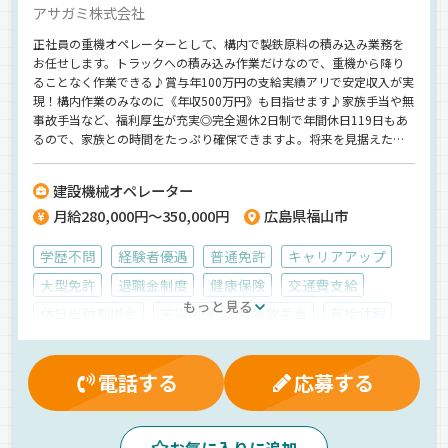
アサガミ株式会社
正社員の重機オペレーターとして、構内で製鉄原料の積み込み業務を
お任せします。トラックへの積み込み作業だけなので、重機から降り
ることなく作業できる♪賞与年100万円の支給実績アリで安定収入が実
現！構内作業のみなのに《年収500万円》も目指せます♪家族手当や無
事故手当など、福利厚生が充実◎完全週休2日制で年間休日119日もあ
るので、家族との時間をたっぷり確保できますよ。将来を見据えた安
定を手に入れるなら、ぜひ当社へ◎
建設機械オペレーター
月給280,000円～350,000円
広島県福山市
学歴不問
経験者優遇
普通免許
キャリアアップ
大型免許
退職金制度
健康保険
交通費支給
もっと見る
休日出勤割増金
労災保険
無事故手当
有給休暇
再雇用制度
残業手当
制服・作業着貸与
賞与
厚生年金
保養所有
マイカー通勤可
家族手当
電話する
応募する
表彰制度
財形貯蓄制度
昇給
資格取得制度
雇用保険
深夜手当
昼
夕方
朝
夜
早朝