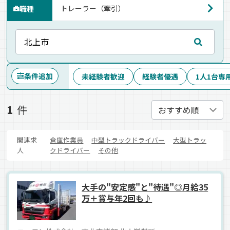
職種
条件追加
未経験者歓迎
経験者優遇
1人1台専
1
件
関連求
倉庫作業員
中型トラックドライバー
大型トラッ
人
クドライバー
その他
大手の"安定感"と"待遇"◎月給35
万＋賞与年2回も♪