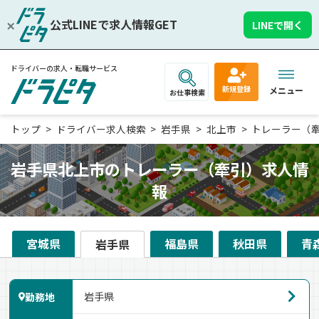
公式LINEで求人情報GET
LINEで開く
ドライバーの求人・転職サービス
新規登録
メニュー
お仕事検索
トップ
ドライバー求人検索
岩手県
北上市
トレーラー（
岩手県北上市のトレーラー（牽引）求人情
報
宮城県
福島県
秋田県
青
岩手県
勤務地