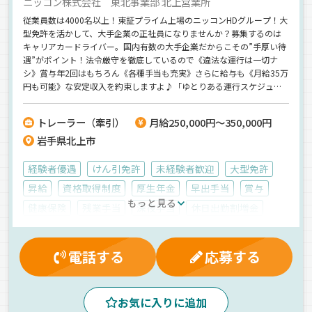
ニッコン株式会社 東北事業部 北上営業所
従業員数は4000名以上！東証プライム上場のニッコンHDグループ！大
型免許を活かして、大手企業の正社員になりませんか？募集するのは
キャリアカードライバー。国内有数の大手企業だからこその”手厚い待
遇”がポイント！法令厳守を徹底しているので《違法な運行は一切ナ
シ》賞与年2回はもちろん《各種手当も充実》さらに給与も《月給35万
円も可能》な安定収入を約束しますよ♪「ゆとりある運行スケジュー
ル」「夜勤の固定時間勤務」「大型連休もあり」圧倒的な働きやすさ
にも注目♪＼未経験スタートの社員も多数／キャリアカー未経験でも
トレーラー（牽引）
月給250,000円～350,000円
安心してください◎
岩手県北上市
経験者優遇
けん引免許
未経験者歓迎
大型免許
昇給
資格取得制度
厚生年金
早出手当
賞与
もっと見る
健康保険
残業手当
深夜手当
休日出勤割増金
退職金制度
マイカー通勤可
労災保険
雇用保険
有給休暇
交通費支給
財形貯蓄制度
電話する
応募する
制服・作業着貸与
早朝
夕方
夜
真夜中
1人1台専用車
地場
ETC搭載
ドライブレコーダー
お気に入りに追加
車両
キャリアカー
正社員