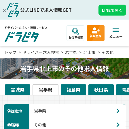
公式LINEで求人情報GET
LINEで開く
ドライバーの求人・転職サービス
新規登録
メニュー
お仕事検索
トップ
ドライバー求人検索
岩手県
北上市
その他
岩手県北上市のその他求人情報
宮城県
福島県
秋田県
青
岩手県
勤務地
職種