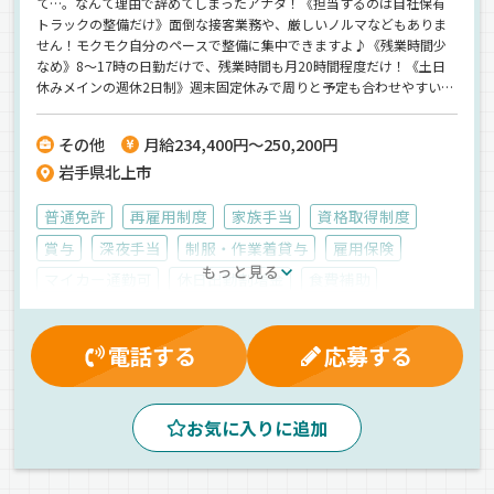
て…。なんて理由で辞めてしまったアナタ！《担当するのは自社保有
トラックの整備だけ》面倒な接客業務や、厳しいノルマなどもありま
せん！モクモク自分のペースで整備に集中できますよ♪《残業時間少
なめ》8～17時の日勤だけで、残業時間も月20時間程度だけ！《土日
休みメインの週休2日制》週末固定休みで周りと予定も合わせやすい
◎《平均勤続15年以上》地元岩手県で創立80年以上の老舗企業！安定
感バツグンで中々人が辞めない環境なんですよ♪
その他
月給234,400円～250,200円
岩手県北上市
普通免許
再雇用制度
家族手当
資格取得制度
賞与
深夜手当
制服・作業着貸与
雇用保険
もっと見る
マイカー通勤可
休日出勤割増金
食費補助
大型連休
健康保険
厚生年金
社員登用制度
残業手当
労災保険
退職金制度
有給休暇
昇給
電話する
応募する
夕方
朝
昼
正社員
お気に入りに追加