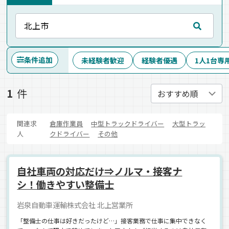
条件追加
未経験者歓迎
経験者優遇
1人1台専
1
件
関連求
倉庫作業員
中型トラックドライバー
大型トラッ
人
クドライバー
その他
自社車両の対応だけ⇒ノルマ・接客ナ
シ！働きやすい整備士
岩泉自動車運輸株式会社 北上営業所
「整備士の仕事は好きだったけど…」接客業務で仕事に集中できなく