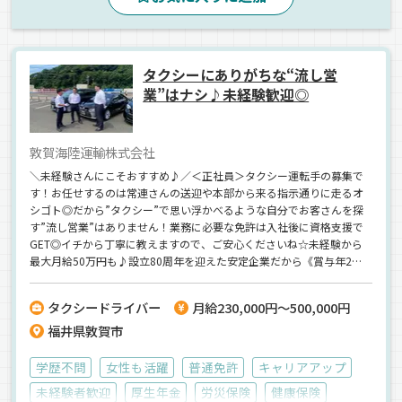
タクシーにありがちな“流し営
業”はナシ♪未経験歓迎◎
敦賀海陸運輸株式会社
＼未経験さんにこそおすすめ♪／＜正社員＞タクシー運転手の募集で
す！お任せするのは常連さんの送迎や本部から来る指示通りに走るオ
シゴト◎だから”タクシー”で思い浮かべるような自分でお客さんを探
す”流し営業”はありません！業務に必要な免許は入社後に資格支援で
GET◎イチから丁寧に教えますので、ご安心くださいね☆未経験から
最大月給50万円も♪設立80周年を迎えた安定企業だから《賞与年2回
／入社祝金10万円／遠方からの転職には家賃補助》など待遇面もバッ
チリです★【20代・未経験で当社に入社◎先輩女性ドライバーのイン
タクシードライバー
月給230,000円～500,000円
タビューも掲載中！】気になった方はぜひ、チェックしてみてくださ
福井県敦賀市
い！
学歴不問
女性も活躍
普通免許
キャリアアップ
未経験者歓迎
厚生年金
労災保険
健康保険