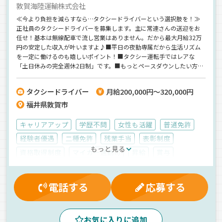
敦賀海陸運輸株式会社
≪今より負担を減らすなら…タクシードライバーという選択肢を！≫
正社員のタクシードライバーを募集します。主に常連さんの送迎をお
任せ！基本は無線配車で流し営業はありません。だから最大月給32万
円の安定した収入が叶いますよ♪■平日の夜勤専属だから生活リズム
を一定に働けるのも嬉しいポイント！■タクシー運転手ではレアな
「土日休みの完全週休2日制」です。■もっとペースダウンしたい方は
週3日～勤務もOK◎60代も現役で活躍中ですよ！負担を減らしてこの
先長く働きたい方におすすめの仕事です★
タクシードライバー
月給200,000円～320,000円
福井県敦賀市
キャリアアップ
学歴不問
女性も活躍
普通免許
経験者優遇
二種免許
残業手当
表彰制度
もっと見る
資格取得制度
マイカー通勤可
昇給
賞与
有給休暇
健康保険
厚生年金
退職金制度
労災保険
交通費支給
制服・作業着貸与
雇用保険
電話する
応募する
夕方
真夜中
夜
ドライブレコーダー
AT可
地場
一般旅客
タクシー
正社員
お気に入りに追加