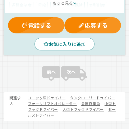
もっと見る
退職金制度
昇給
賞与
雇用保険
表彰制度
有給休暇
交通費支給
制服・作業着貸与
残業手当
マイカー通勤可
資格取得制度
真夜中
夜
夕方
電話する
応募する
昼
朝
早朝
AT可
ドライブレコーダー
地場
一般旅客
タクシー
正社員
お気に入りに追加
前へ
次へ
関連求
ユニック車ドライバー
タンクローリードライバー
人
フォークリフトオペレーター
倉庫作業員
中型ト
ラックドライバー
大型トラックドライバー
セー
ルスドライバー