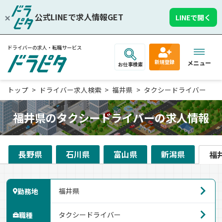
公式LINEで求人情報GET
LINEで開く
ドライバーの求人・転職サービス
新規登録
メニュー
お仕事検索
トップ
ドライバー求人検索
福井県
タクシードライバー
福井県のタクシードライバーの求人情報
長野県
石川県
富山県
新潟県
福
勤務地
職種