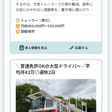
するのは、大型トレーラーでの車の輸送。滅多に
お目にかかれない高級車を、展示場に運んだりな
ど…車好きにはたまらないお仕事ですよ♪けん引
トレーラー（牽引）
免許は入社後に取得すればOK！入社後は一人ひと
月給450,000円～550,000円
りに選りすぐりの教育担当者が付きます◎構内で
御殿場市
の反復練習など、徐々に慣れていきましょう
^^【充実の待遇】週3日勤務／月給55万円可／賞与
年2回／住宅手当／最初は格安で利用できる寮社宅
求人情報を見る
応募する
など◎《限定1名募集》《大型ドライバー・トレー
ラー運転手の未経験歓迎》しっかりと育てたいの
で1名限定◎お早めにお問い合わせください！
＼普通免許OKの大型ドライバー／平
均月42万◎週休2日