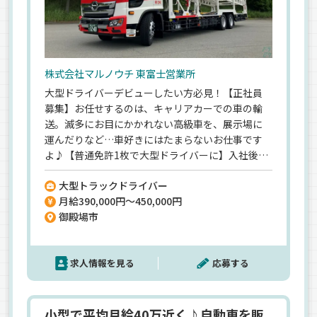
株式会社マルノウチ 東富士営業所
大型ドライバーデビューしたい方必見！【正社員
募集】お任せするのは、キャリアカーでの車の輸
送。滅多にお目にかかれない高級車を、展示場に
運んだりなど…車好きにはたまらないお仕事です
よ♪【普通免許1枚で大型ドライバーに】入社後は
一人ひとりに選りすぐりの教育担当者が付きます
大型トラックドライバー
◎構内での運転練習など、徐々に慣れていきましょ
月給390,000円～450,000円
う^^【充実の待遇】月給45万円可／賞与年2回／住
御殿場市
宅手当など◎《しっかりと育てたいので少人数限
定》お早めにお問い合わせください！
求人情報を見る
応募する
小型で平均月給40万近く♪自動車を販