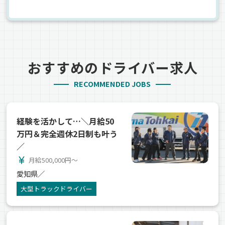
おすすめのドライバー求人
RECOMMENDED JOBS
経験を活かして…＼月給50
万円＆完全週休2日制も叶う
／
currency_yen
月給500,000円～
愛知県／
大型トラックドライバー