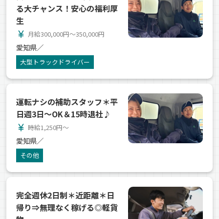
る大チャンス！安心の福利厚
生
currency_yen
月給300,000円～350,000円
愛知県／
大型トラックドライバー
運転ナシの補助スタッフ＊平
日週3日～OK＆15時退社♪
currency_yen
時給1,250円～
愛知県／
その他
完全週休2日制＊近距離＊日
帰り⇒無理なく稼げる◎軽貨