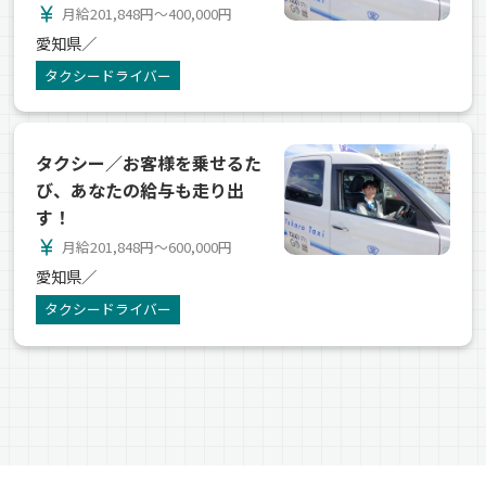
currency_yen
月給201,848円～400,000円
愛知県／
タクシードライバー
タクシー／お客様を乗せるた
び、あなたの給与も走り出
す！
currency_yen
月給201,848円～600,000円
愛知県／
タクシードライバー