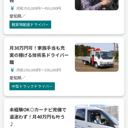
物
currency_yen
月給350,000円～450,000円
愛知県／
軽貨物配送ドライバー
月30万円可！家族手当も充
実の稼げる技術系ドライバー
職
currency_yen
月給200,000円～300,000円
愛知県／
中型トラックドライバー
未経験OK◎カーナビ完備で
道迷わず！月40万円も叶う
♪