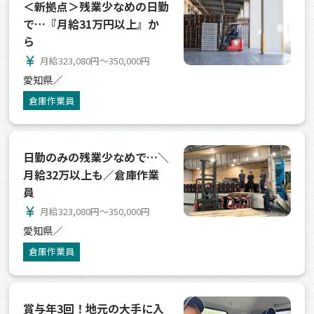
＜新拠点＞残業少なめの日勤
で…『月給31万円以上』か
ら
currency_yen
月給323,080円～350,000円
愛知県／
倉庫作業員
日勤のみの残業少なめで…＼
月給32万以上も／倉庫作業
員
currency_yen
月給323,080円～350,000円
愛知県／
倉庫作業員
賞与年3回！地元の大手に入