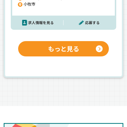
小牧市
形貯蓄制度、退職金など、この先長い目で見ても安
心できる会社です！＜近距離で毎日家に帰れる運
行＞＜キャリアカー未経験歓迎＞
求人情報を見る
応募する
もっと見る