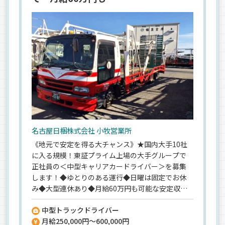
名古屋日梱株式会社 小牧営業所
《地元で安定を得る大チャンス》★国内大手10社
に入る規模！東証プライム上場の大手グループで
正社員の＜中型キャリアカードライバー＞を募集
します！◆ゆとりのある運行◆日曜は固定でお休
み◆大型連休あり◆月給60万円も可能な安定収
入…健康優良企業にも認定されており、すべてのト
中型トラックドライバー
ラック運転手が安心して働ける環境です。＜大手グ
月給250,000円～600,000円
ループだからこそ待遇もしっかり＞賞与年2回、財