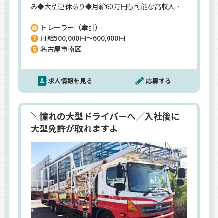
み◆大型連休あり◆月給60万円も可能な高収入…
健康優良企業にも認定されており、すべてのトラッ
トレーラー（牽引）
ク運転手が安心して働ける環境です。＜大手グルー
月給500,000円～600,000円
プだからこそ待遇もしっかり＞賞与年2回、財形貯
名古屋市南区
蓄制度、退職金など、この先長い目で見ても安心で
きる会社です！＜キャリアカー未経験歓迎＞＜大
型免許・けん引免許は入社後でOK＞
求人情報を見る
応募する
＼憧れの大型ドライバーへ／入社後に
大型免許が取れますよ