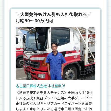
＼大型免許もけん引も入社後取れる／
月給50～60万円可
名古屋日梱株式会社 本社営業所
《地元で安定を得る大チャンス》★国内大手10社
に入る規模！東証プライム上場の大手グループで
正社員の＜大型キャリアカードライバー＞を募集
します！◆ゆとりのある運行◆日曜は固定でお休