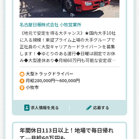
名古屋日梱株式会社 小牧営業所
《地元で安定を得る大チャンス》★国内大手10社
に入る規模！東証プライム上場の大手グループで
正社員の＜大型キャリアカードライバー＞を募集
します！◆ゆとりのある運行◆日曜は固定でお休
み◆大型連休あり◆月給60万円も可能な安定収
入…健康優良企業にも認定されており、すべてのト
大型トラックドライバー
ラック運転手が安心して働ける環境です。＜大手グ
月給280,000円～600,000円
ループだからこそ待遇もしっかり＞賞与年2回、財
小牧市
形貯蓄制度、退職金など、この先長い目で見ても安
心できる会社です！＜キャリアカー未経験歓迎＞
＜大型免許は入社後でOK＞
求人情報を見る
応募する
年間休日113日以上！地場で毎日帰れ
て…月給60万円も