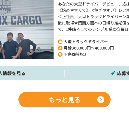
あなたの大型ドライバーデビュー、応
《始めやすくて》《稼ぎやすい》レア
＜正社員／大型トラックドライバー＞
後に取得★関西方面への日帰り定期便
で、1件降ろしてのシンプル業務◎毎日
未経験でも始めやすい♪なのに【月給4
大型トラックドライバー
能！20代30代の若手ドライバーが多
月給360,000円～400,000円
働けます＾＾異業種出身の転職者も多
羽島郡笠松町
でも大歓迎です♪
人情報を見る
応募
もっと見る