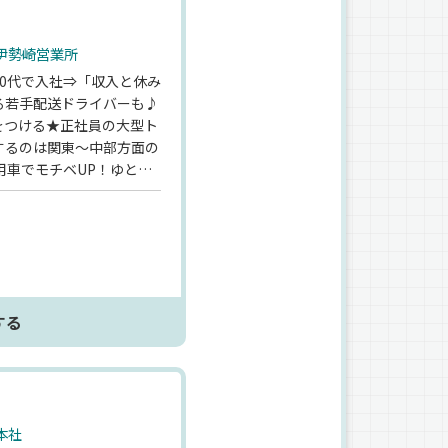
伊勢崎営業所
0代で入社⇒「収入と休み
る若手配送ドライバーも♪
をつける★正社員の大型ト
するのは関東～中部方面の
用車でモチベUP！ゆとり
さらに希望休OKの週休2
ぷり♪普通免許1枚でこの
か？
する
本社