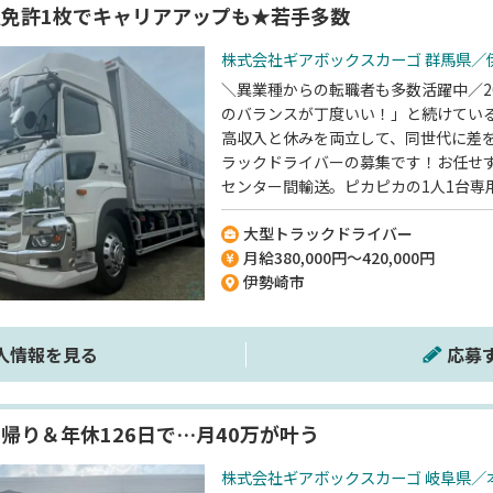
免許1枚でキャリアアップも★若手多数
株式会社ギアボックスカーゴ 群馬県／
＼異業種からの転職者も多数活躍中／2
のバランスが丁度いい！」と続けてい
高収入と休みを両立して、同世代に差
ラックドライバーの募集です！お任せ
センター間輸送。ピカピカの1人1台専
あるスケジュールで、未経験でも安心◎
大型トラックドライバー
日制で、年間休日126日とお休みたっ
月給380,000円～420,000円
好待遇が叶うなら…アリじゃないです
伊勢崎市
人情報を見る
応募
帰り＆年休126日で…月40万が叶う
株式会社ギアボックスカーゴ 岐阜県／