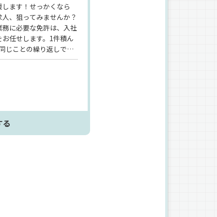
援します！せっかくなら
求人、狙ってみませんか？
業務に必要な免許は、入社
をお任せします。1件積ん
同じことの繰り返しで、
0万円】の高収入を実現可
いので、同世代とワイワイ
数！配送ドライバー未経験
する