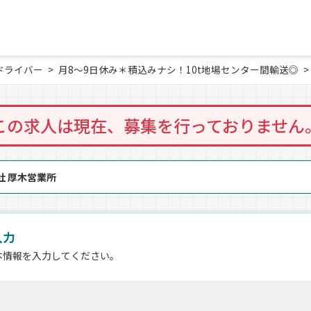
ドライバー
月8～9日休み＊積込みナシ！10t地場センター間輸送◎
この求人は現在、募集を行っておりません
社 厚木営業所
入力
本情報を入力してください。