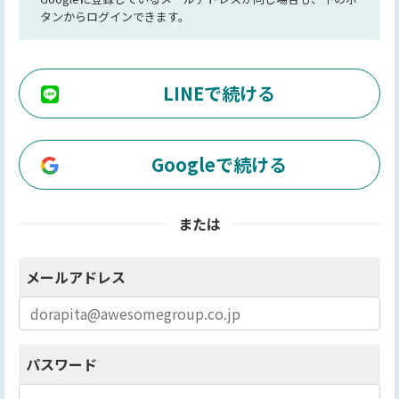
タンからログインできます。
LINEで続ける
Googleで続ける
または
メールアドレス
パスワード