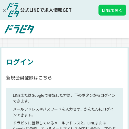
公式LINEで求人情報GET
LINEで開く
ログイン
新規会員登録はこちら
LINEまたはGoogleで登録した方は、下のボタンからログイン
できます。
メールアドレスやパスワードを入力せず、かんたんにログイ
ンできます。
ドラピタに登録しているメールアドレスと、LINEまたは
Googleに登録しているメールアドレスが同じ場合も、下のボ