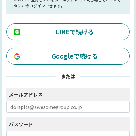
タンからログインできます。
LINEで続ける
Googleで続ける
または
メールアドレス
パスワード