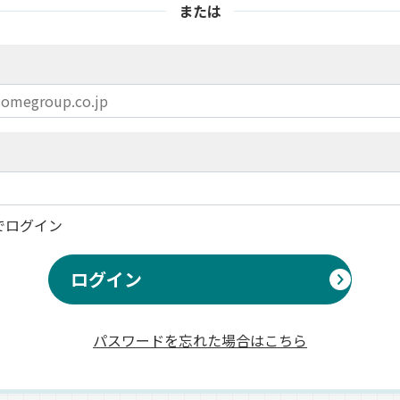
または
でログイン
ログイン
パスワードを忘れた場合はこちら